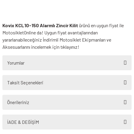
Kovix KCL10-150 Alarmlı Zincir Kilit
ürünü en uygun fiyat ile
MotosikletOnline da! Uygun fiyat avantajlarından
yararlanabileceğiniz
İndirimli Motosiklet Ekipmanları
ve
Aksesuarlarını incelemek için tıklayınız!
Yorumlar
Taksit Seçenekleri
Bu ürüne ilk yorumu siz yapın!
Önerileriniz
Yorum Yaz
Bu ürünün fiyat bilgisi, resim, ürün açıklamalarında ve diğer konularda
yetersiz gördüğünüz noktaları öneri formunu kullanarak tarafımıza
İADE & DEĞİŞİM
iletebilirsiniz.
Görüş ve önerileriniz için teşekkür ederiz.