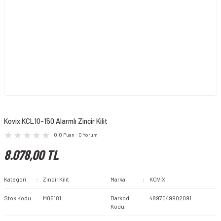
Kovix KCL10-150 Alarmlı Zincir Kilit
0.0 Puan - 0 Yorum
8.078,00 TL
Kategori
Zincir Kilit
Marka
KOVİX
Stok Kodu
M05181
Barkod
4897049902091
Kodu