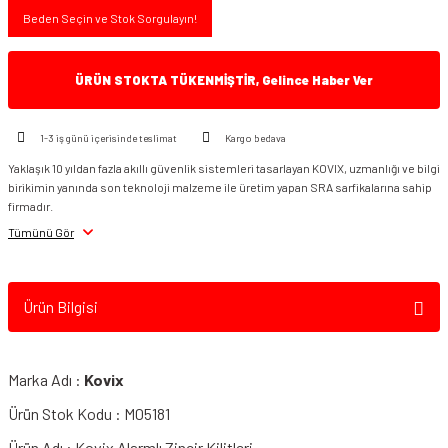
Beden Seçin ve Stok Sorgulayın!
ÜRÜN STOKTA TÜKENMİŞTİR, Gelince Haber Ver
1-3 iş günü içerisinde teslimat
Kargo bedava
Yaklaşık 10 yıldan fazla akıllı güvenlik sistemleri tasarlayan KOVIX, uzmanlığı ve bilgi
birikimin yanında son teknoloji malzeme ile üretim yapan SRA sarfikalarına sahip
firmadır.
Tümünü Gör
Ürün Bilgisi
Marka Adı :
Kovix
Ürün Stok Kodu : M05181
Ürün Adı : Kovix Alarmlı Zincir Kilitleri