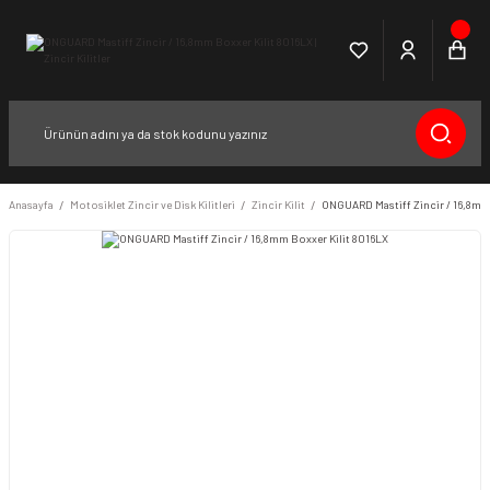
Anasayfa
Motosiklet Zincir ve Disk Kilitleri
Zincir Kilit
ONGUARD Mastiff Zincir / 16,8mm