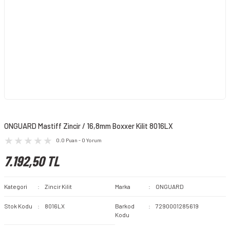
ONGUARD Mastiff Zincir / 16,8mm Boxxer Kilit 8016LX
0.0 Puan - 0 Yorum
7.192,50 TL
Kategori
Zincir Kilit
Marka
ONGUARD
Stok Kodu
8016LX
Barkod
7290001285619
Kodu