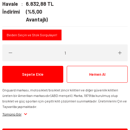
Havale
6.832,88 TL
İndirimi
(%5,00
Avantajlı)
Beden Seçin ve Stok Sorgulayın!
Sepete Ekle
Hemen Al
Onguard markası, motosiklet/bisiklet zincir kilitleri ve diğer güvenlik kilitleri
üreten bir Amerikan markasıdır (ABD menşeli). Marka, 1979’da kurulmuş olup
bisiklet ve güç sporları için çeşitli kilit çözümleri sunmaktadır. Üretimlerini Çin ve
Tayvan'da yapmaktadır.
Tümünü Gör