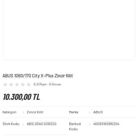
ABUS 1060/170 City X-Plus Zincir Kilit
0.0 Puan - 0 Yorum
10.300,00 TL
Kategori
Zincir Kilit
Marka
ABUS
Stok Kodu
ABS.0340.026320
Barkod
4003318286254
Kodu