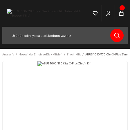
Anasayfa
Motosiklet Zincir ve Disk Kilitleri
Zincir Kilit
ABUS 1060/170 City X-Plus Zincir 