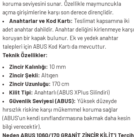
koruma seviyesini sunar. Özellikle maymuncukla
açma girişimlerine karşı son derece dirençlidir.
Anahtarlar ve Kod Kartı:
Teslimat kapsamına iki
adet anahtar dahildir. Anahtar deliğini kirlenmeye karşı
koruyan bir kapak bulunur. Ek ve yedek anahtar
talepleri için ABUS Kod Kartı da mevcuttur.
Teknik Özellikler:
Zincir Kalınlığı:
10 mm
Zincir Şekli:
Altıgen
Zincir Uzunluğu:
170 cm
Kilit Tipi:
Anahtarlı (ABUS XPlus Silindiri)
Güvenlik Seviyesi (ABUS):
Yüksek düzeyde
hırsızlık riskine karşı mükemmel koruma sağlar
(ABUS'un kendi sınıflandırmasına bakmak daha kesin
bilgi verecektir).
Neden ABUS 1060/170 GRANİT ZİNCİR KİLİT'i Tercih