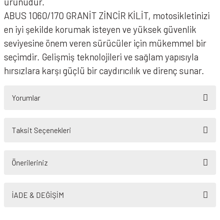
ürünüdür.
ABUS 1060/170 GRANİT ZİNCİR KİLİT, motosikletinizi
en iyi şekilde korumak isteyen ve yüksek güvenlik
seviyesine önem veren sürücüler için mükemmel bir
seçimdir. Gelişmiş teknolojileri ve sağlam yapısıyla
hırsızlara karşı güçlü bir caydırıcılık ve direnç sunar.
Yorumlar
Taksit Seçenekleri
Bu ürüne ilk yorumu siz yapın!
Önerileriniz
Yorum Yaz
Bu ürünün fiyat bilgisi, resim, ürün açıklamalarında ve diğer konularda
yetersiz gördüğünüz noktaları öneri formunu kullanarak tarafımıza
İADE & DEĞİŞİM
iletebilirsiniz.
Görüş ve önerileriniz için teşekkür ederiz.