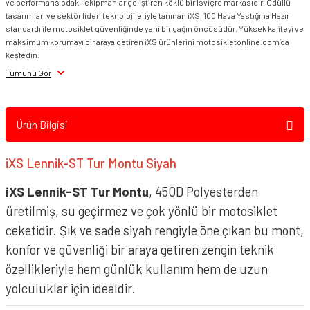
iXS Lennik ST Mont Gri Kahverengi
ve performans odaklı ekipmanlar geliştiren köklü bir İsviçre markasıdır. Ödüllü
tasarımları ve sektör lideri teknolojileriyle tanınan iXS, 100 Hava Yastığına Hazır
standardı ile motosiklet güvenliğinde yeni bir çağın öncüsüdür. Yüksek kaliteyi ve
maksimum korumayı bir araya getiren iXS ürünlerini motosikletonline.com’da
keşfedin.
Tümünü Gör
Ürün Bilgisi
iXS Lennik-ST Tur Montu Siyah
iXS Lennik-ST Tur Montu
, 450D Polyesterden
üretilmiş, su geçirmez ve çok yönlü bir motosiklet
ceketidir. Şık ve sade siyah rengiyle öne çıkan bu mont,
konfor ve güvenliği bir araya getiren zengin teknik
özellikleriyle hem günlük kullanım hem de uzun
yolculuklar için idealdir.