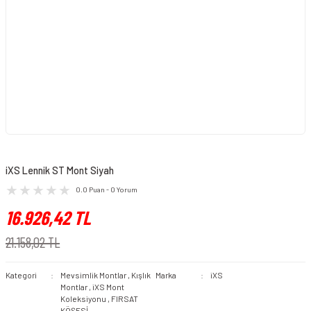
iXS Lennik ST Mont Siyah
0.0 Puan - 0 Yorum
16.926,42 TL
21.158,02 TL
Kategori
Mevsimlik Montlar
,
Kışlık
Marka
iXS
Montlar
,
iXS Mont
Koleksiyonu
,
FIRSAT
KÖŞESİ