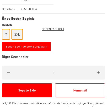
Stok Kodu
X55056-003
Önce Beden Seçiniz
Beden
BEDEN TABLOSU
M
2XL
Beden Seçin ve Stok Sorgulayın!
Diğer Seçenekler
Sepete Ekle
Hemen Al
iXS, 1979’dan bu yana motosiklet ve dağ bisikleti kullanıcıları için yenilikçi, güvenli
iXS Lennik ST Mont Gri Mavi Siyah