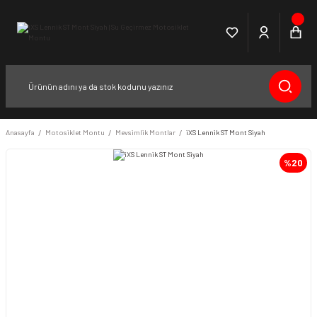
Anasayfa
Motosiklet Montu
Mevsimlik Montlar
iXS Lennik ST Mont Siyah
%20