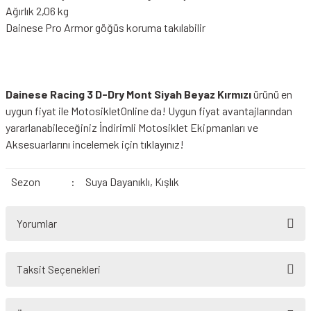
Ağırlık 2,06 kg
Dainese Pro Armor göğüs koruma takılabilir
Dainese Racing 3 D-Dry Mont Siyah Beyaz Kırmızı
ürünü en
uygun fiyat ile MotosikletOnline da! Uygun fiyat avantajlarından
yararlanabileceğiniz
İndirimli Motosiklet Ekipmanları
ve
Aksesuarlarını incelemek için tıklayınız!
Sezon
:
Suya Dayanıklı, Kışlık
Yorumlar
Taksit Seçenekleri
Bu ürüne ilk yorumu siz yapın!