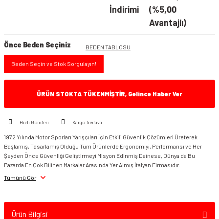
İndirimi
(%5,00
Avantajlı)
Önce Beden Seçiniz
BEDEN TABLOSU
Beden Seçin ve Stok Sorgulayın!
ÜRÜN STOKTA TÜKENMİŞTİR, Gelince Haber Ver
Hızlı Gönderi
Kargo bedava
1972 Yılında Motor Sporları Yarışçıları İçin Etkili Güvenlik Çözümleri Üreterek
Başlamış, Tasarlamış Olduğu Tüm Ürünlerde Ergonomiyi, Performansı ve Her
Şeyden Önce Güvenliği Geliştirmeyi Misyon Edinmiş Dainese, Dünya da Bu
Pazarda En Çok Bilinen Markalar Arasında Yer Almış İtalyan Firmasıdır.
Tümünü Gör
Ürün Bilgisi