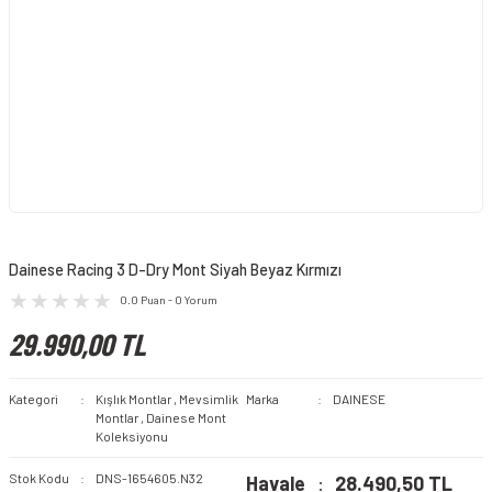
Dainese Racing 3 D-Dry Mont Siyah Beyaz Kırmızı
0.0 Puan - 0 Yorum
29.990,00 TL
Kategori
Kışlık Montlar
,
Mevsimlik
Marka
DAINESE
Montlar
,
Dainese Mont
Koleksiyonu
Stok Kodu
DNS-1654605.N32
Havale
28.490,50 TL