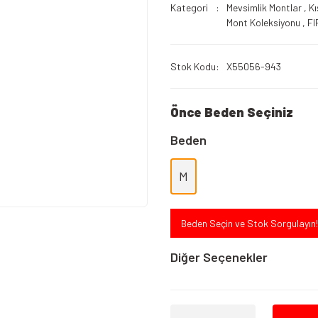
Kategori
Mevsimlik Montlar
,
Kı
Mont Koleksiyonu
,
FI
Stok Kodu
X55056-943
Önce Beden Seçiniz
Beden
M
Beden Seçin ve Stok Sorgulayın!
Diğer Seçenekler