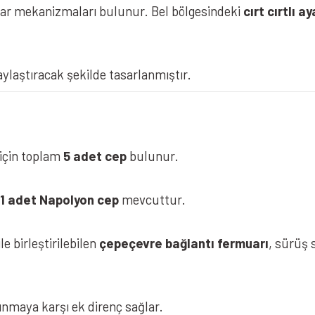
yar mekanizmaları bulunur. Bel bölgesindeki
cırt cırtlı ay
aylaştıracak şekilde tasarlanmıştır.
 için toplam
5 adet cep
bulunur.
1 adet Napolyon cep
mevcuttur.
e birleştirilebilen
çepeçevre bağlantı fermuarı
, sürüş 
ınmaya karşı ek direnç sağlar.