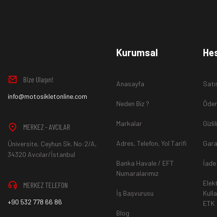
Ürün İadesi Nasıl Sağlanır ?
www.MotosikletOnline.com alışveriş sitesinden almış olduğ
Kurumsal
He
içinde teslim aldığınız şekli ile iade edebilirsiniz.
Bize Ulaşın!
Anasayfa
Satı
Aksi durum söz konusu olduğunda
info@motosikletonline.com
ürün "Yeniden Satışa” 
Neden Biz ?
Ödem
Markalar
Gizli
MERKEZ - AVCILAR
Adres, Telefon, Yol Tarifi
Gara
Üniversite, Ceyhun Sk. No:2/A,
*İade ve Değişim sürecinde ürünlerin
"Gönderici Ödemeli”
ola
34320 Avcılar/İstanbul
Banka Havale / EFT
İade
Numaralarımız
Elek
MERKEZ TELEFON
*
Ürün mağazamıza ulaştıktan sonra gerekli incelemelerin ardınd
İş Başvurusu
Kull
+90 532 778 66 86
ETK
hesaba ya da Kredi Kartına "Beş (5) ile On (10) iş günü” aras
Blog
durumlar ilgili bankanız ile yapılan sözleşme yükümlülüğüne ai