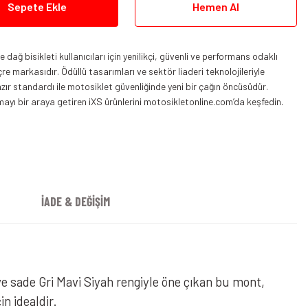
Sepete Ekle
Hemen Al
dağ bisikleti kullanıcıları için yenilikçi, güvenli ve performans odaklı
çre markasıdır. Ödüllü tasarımları ve sektör liaderi teknolojileriyle
ır standardı ile motosiklet güvenliğinde yeni bir çağın öncüsüdür.
yı bir araya getiren iXS ürünlerini motosikletonline.com’da keşfedin.
ennik ST Mont Gri Kahverengi
İADE & DEĞİŞİM
ve sade Gri Mavi Siyah rengiyle öne çıkan bu mont,
n idealdir.