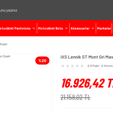
otosiklet Pantolonu
Motosiklet Botu
Aksesuarlar
Markalar
 Siyah
iXS Lennik ST Mont Gri Mav
%20
0.0 Puan - 0 Yorum
16.926,42 T
21.158,02 TL