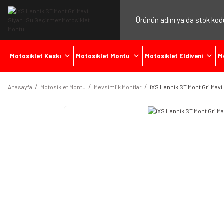
Motosiklet Kaskı
Motosiklet Montu
Motosiklet Eldiveni
M
Anasayfa
Motosiklet Montu
Mevsimlik Montlar
iXS Lennik ST Mont Gri Mavi