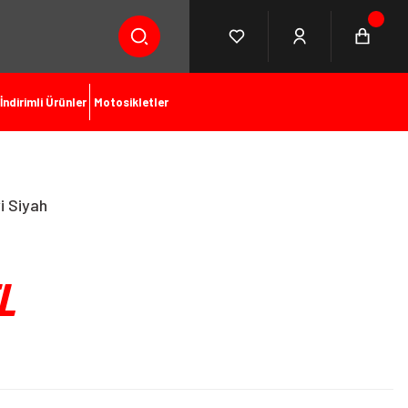
İndirimli Ürünler
Motosikletler
i Siyah
L