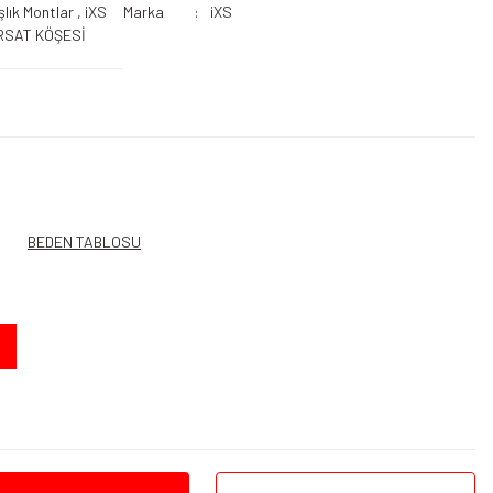
şlık Montlar
,
iXS
Marka
iXS
RSAT KÖŞESİ
BEDEN TABLOSU