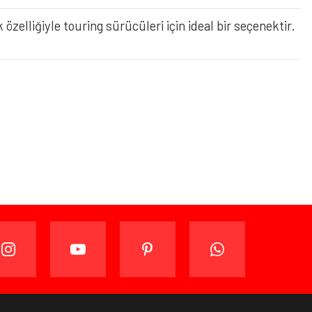
elliğiyle touring sürücüleri için ideal bir seçenektir.
ijinal ambalajında (paketi açılmamış ve kullanılmamış
ade edebilir veya değiştirebilirsiniz.