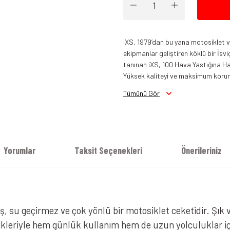
iXS, 1979’dan bu yana motosiklet ve 
ekipmanlar geliştiren köklü bir İsvi
iXS Lennik ST Mont Siyah
tanınan iXS, 100 Hava Yastığına Haz
Yüksek kaliteyi ve maksimum koruma
iXS L
Tümünü Gör
Yorumlar
Taksit Seçenekleri
Önerileriniz
ş, su geçirmez ve çok yönlü bir motosiklet ceketidir. Şık 
likleriyle hem günlük kullanım hem de uzun yolculuklar içi