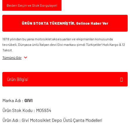
Beden Seçin ve Stok Sorgulayın!
ÜRÜN STOKTA TÜKENMİŞTİR, Gelince Haber Ver
1978 yılından bu yana motosiklet aksesuarları ve ekipmanları konusunda
tecrübeli, Dünyaca ünlü İtalyan devi Givi markası şimdi Türkiye'de! Hızlı Kargo & 12
Taksit.
Tümünü Gör
Ürün Bilgisi
Marka Adı :
GIVI
Ürün Stok Kodu : M05934
Ürün Adı : Givi Motosiklet Depo Üstü Çanta Modelleri