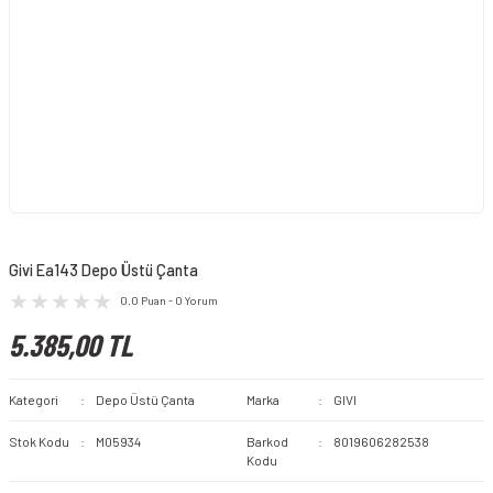
Givi Ea143 Depo Üstü Çanta
0.0 Puan - 0 Yorum
5.385,00 TL
Kategori
Depo Üstü Çanta
Marka
GIVI
Stok Kodu
M05934
Barkod
8019606282538
Kodu