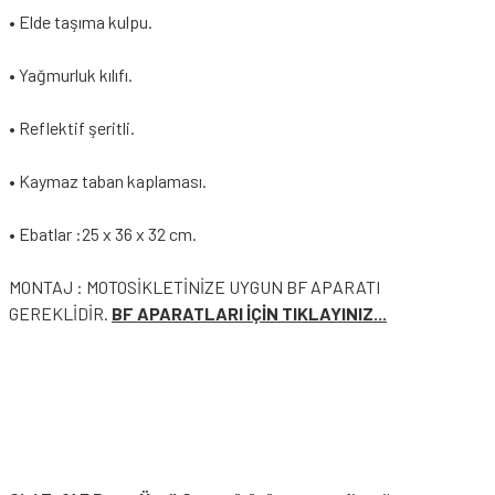
• Elde taşıma kulpu.
• Yağmurluk kılıfı.
• Reflektif şeritli.
• Kaymaz taban kaplaması.
• Ebatlar :25 x 36 x 32 cm.
MONTAJ : MOTOSİKLETİNİZE UYGUN BF APARATI
GEREKLİDİR.
BF APARATLARI İÇİN TIKLAYINIZ...