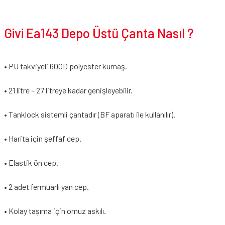
Givi Ea143 Depo Üstü Çanta Nasıl ?
• PU takviyeli 600D polyester kumaş.
• 21 litre – 27 litreye kadar genişleyebilir.
• Tanklock sistemli çantadır (BF aparatı ile kullanılır).
• Harita için şeffaf cep.
• Elastik ön cep.
• 2 adet fermuarlı yan cep.
• Kolay taşıma için omuz askılı.