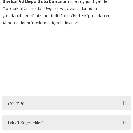
Givi Ea143 Depo Üstü Çanta
ürünü en uygun fiyat ile
MotosikletOnline da! Uygun fiyat avantajlarından
yararlanabileceğiniz
İndirimli Motosiklet Ekipmanları
ve
Aksesuarlarını incelemek için tıklayınız!
Yorumlar
Taksit Seçenekleri
Bu ürüne ilk yorumu siz yapın!