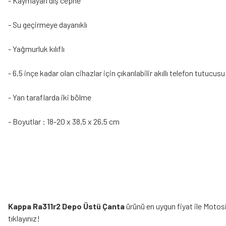
- Kaymayan dış cephe
- Su geçirmeye dayanıklı
- Yağmurluk kılıflı
- 6,5 inçe kadar olan cihazlar için çıkarılabilir akıllı telefon tutucus
- Yan taraflarda iki bölme
- Boyutlar : 18-20 x 38,5 x 26,5 cm
Kappa Ra311r2 Depo Üstü Çanta
ürünü en uygun fiyat ile Motos
tıklayınız!