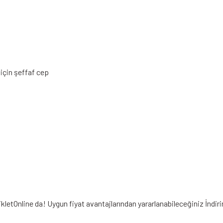
u için şeffaf cep
ikletOnline da! Uygun fiyat avantajlarından yararlanabileceğiniz
İndir