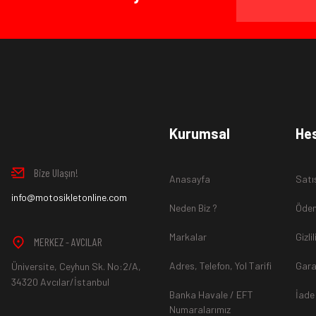
Ürün İadesi Nasıl Sağlanır ?
www.MotosikletOnline.com alışveriş sitesinden almış olduğ
Kurumsal
He
içinde teslim aldığınız şekli ile iade edebilirsiniz.
Bize Ulaşın!
Anasayfa
Satı
Aksi durum söz konusu olduğunda
info@motosikletonline.com
ürün "Yeniden Satışa” 
Neden Biz ?
Ödem
Markalar
Gizli
MERKEZ - AVCILAR
Adres, Telefon, Yol Tarifi
Gara
Üniversite, Ceyhun Sk. No:2/A,
*İade ve Değişim sürecinde ürünlerin
"Gönderici Ödemeli”
ola
34320 Avcılar/İstanbul
Banka Havale / EFT
İade
Numaralarımız