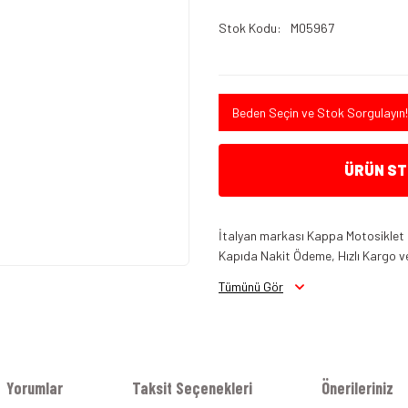
Stok Kodu
M05967
Beden Seçin ve Stok Sorgulayın!
ÜRÜN STO
İtalyan markası Kappa Motosiklet 
Kapıda Nakit Ödeme, Hızlı Kargo ve
Tümünü Gör
Yorumlar
Taksit Seçenekleri
Önerileriniz