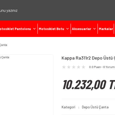
otosiklet Pantolonu
Motosiklet Botu
Aksesuarlar
Markalar
Çanta
Kappa Ra311r2 Depo Üstü 
0.0 Puan - 0 Yorum
10.232,00 T
Kategori
Depo Üstü Çanta