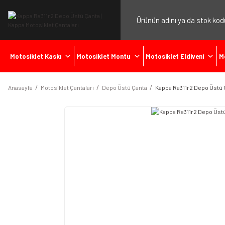
Motosiklet Kaskı
Motosiklet Montu
Motosiklet Eldiveni
M
Anasayfa
Motosiklet Çantaları
Depo Üstü Çanta
Kappa Ra311r2 Depo Üstü 