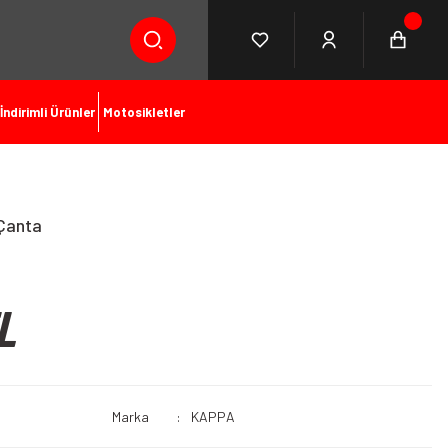
İndirimli Ürünler
Motosikletler
Çanta
L
Marka
KAPPA