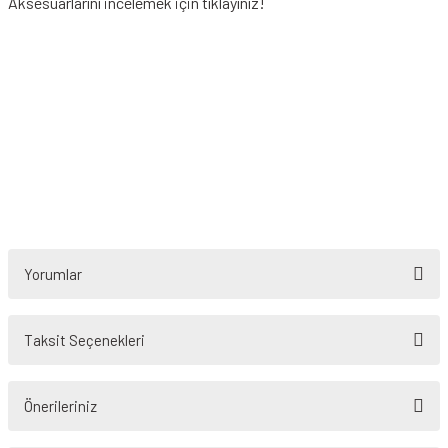
Aksesuarlarını incelemek için tıklayınız!
Yorumlar
Taksit Seçenekleri
Bu ürüne ilk yorumu siz yapın!
Önerileriniz
Yorum Yaz