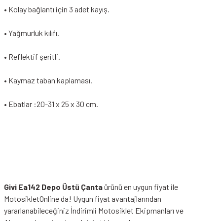
• Kolay bağlantı için 3 adet kayış.
• Yağmurluk kılıfı.
• Reflektif şeritli.
• Kaymaz taban kaplaması.
• Ebatlar :20-31 x 25 x 30 cm.
Givi Ea142 Depo Üstü Çanta
ürünü en uygun fiyat ile
MotosikletOnline da! Uygun fiyat avantajlarından
yararlanabileceğiniz
İndirimli Motosiklet Ekipmanları
ve