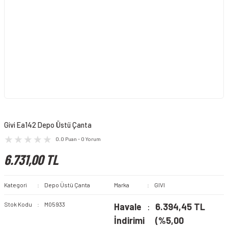
Givi Ea142 Depo Üstü Çanta
0.0 Puan - 0 Yorum
6.731,00 TL
Kategori
Depo Üstü Çanta
Marka
GIVI
Stok Kodu
M05933
Havale
6.394,45 TL
İndirimi
(%5,00