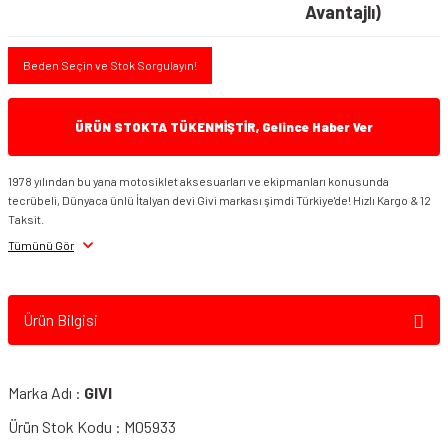
Avantajlı)
Beden Seçin ve Stok Sorgulayın!
ÜRÜN STOKTA TÜKENMİŞTİR, Gelince Haber Ver
1978 yılından bu yana motosiklet aksesuarları ve ekipmanları konusunda
tecrübeli, Dünyaca ünlü İtalyan devi Givi markası şimdi Türkiye'de! Hızlı Kargo & 12
Taksit.
Tümünü Gör
Ürün Bilgisi
Marka Adı :
GIVI
Ürün Stok Kodu : M05933