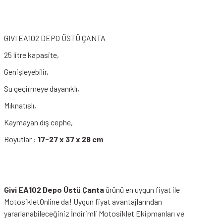
GIVI EA102 DEPO ÜSTÜ ÇANTA
25 litre kapasite,
Genişleyebilir,
Su geçirmeye dayanıklı,
Mıknatıslı,
Kaymayan dış cephe,
Boyutlar :
17-27 x 37 x 28 cm
Givi EA102 Depo Üstü Çanta
ürünü en uygun fiyat ile
MotosikletOnline da! Uygun fiyat avantajlarından
yararlanabileceğiniz
İndirimli Motosiklet Ekipmanları
ve