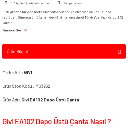
1-3 iş günü içerisinde teslimat
Kargo bedava
Smk Kask Vizör &
1978 yılından bu yana motosiklet aksesuarları ve ekipmanları konusunda
Aksesuarı
tecrübeli, Dünyaca ünlü İtalyan devi Givi markası şimdi Türkiye'de! Hızlı Kargo & 12
Taksit.
Spyder Kask Vizör &
Tümünü Gör
Aksesuar
Suomy Vizör &
Ürün Bilgisi
Aksesuarları
VEXO Vizör & Aksesuarı
Marka Adı :
GIVI
Zeus Kask Vizör &
Aksesuar
Ürün Stok Kodu : M03962
Ürün Adı :
Givi EA102 Depo Üstü Çanta
Givi EA102 Depo Üstü Çanta Nasıl ?