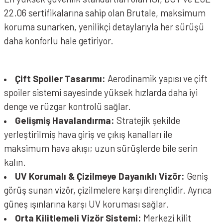
22.06 sertifikalarına sahip olan Brutale, maksimum
koruma sunarken, yenilikçi detaylarıyla her sürüşü
AXOR BRUTALE SC Kask Nardo Grey
daha konforlu hale getiriyor.
AXOR BRUTALE Kask KRYPTIC Black Blue
Çift Spoiler Tasarımı:
Aerodinamik yapısı ve çift
spoiler sistemi sayesinde yüksek hızlarda daha iyi
denge ve rüzgar kontrolü sağlar.
Gelişmiş Havalandırma:
Stratejik şekilde
yerleştirilmiş hava giriş ve çıkış kanalları ile
maksimum hava akışı; uzun sürüşlerde bile serin
kalın.
UV Korumalı & Çizilmeye Dayanıklı Vizör:
Geniş
görüş sunan vizör, çizilmelere karşı dirençlidir. Ayrıca
güneş ışınlarına karşı UV koruması sağlar.
Orta Kilitlemeli Vizör Sistemi:
Merkezi kilit