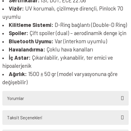
Sertifikalar:
ISI, DOT, ECE 22.06
Vizör:
UV korumalı, çizilmeye dirençli, Pinlock 70
uyumlu
Kilitleme Sistemi:
D-Ring bağlantı (Double-D Ring)
Spoiler:
Çift spoiler (dual) – aerodinamik denge için
Bluetooth Uyumu:
Var (interkom uyumlu)
Havalandırma:
Çoklu hava kanalları
İç Astar:
Çıkarılabilir, yıkanabilir, ter emici ve
hipoalerjenik
Ağırlık:
1500 ± 50 gr (model varyasyonuna göre
değişebilir)
Yorumlar
Taksit Seçenekleri
Bu ürüne ilk yorumu siz yapın!