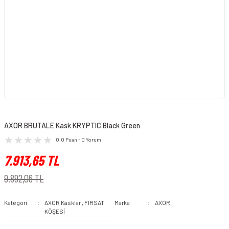
AXOR BRUTALE Kask KRYPTIC Black Green
0.0 Puan - 0 Yorum
7.913,65 TL
9.892,06 TL
Kategori
AXOR Kasklar
,
FIRSAT
Marka
AXOR
KÖŞESİ