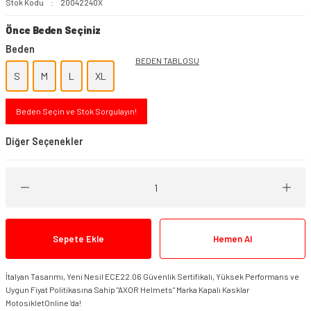
Stok Kodu
20042240X
Önce Beden Seçiniz
Beden
BEDEN TABLOSU
S
M
L
XL
Beden Seçin ve Stok Sorgulayın!
Diğer Seçenekler
Sepete Ekle
Hemen Al
İtalyan Tasarımı, Yeni Nesil ECE22.06 Güvenlik Sertifikalı, Yüksek Performans ve
AXOR BRUTALE SC Kask Black Dull
Uygun Fiyat Politikasına Sahip "AXOR Helmets" Marka Kapalı Kasklar
MotosikletOnline 'da!