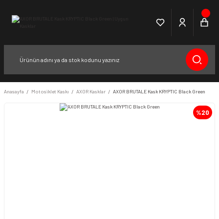
Anasayfa
Motosiklet Kaskı
AXOR Kasklar
AXOR BRUTALE Kask KRYPTIC Black Green
%20