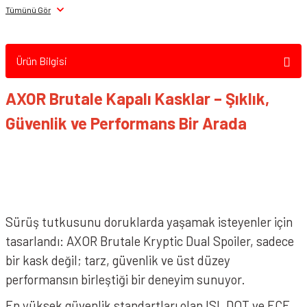
AXOR BRUTALE Kask SURGES Black Red
Tümünü Gör
Ürün Bilgisi
AXOR Brutale Kapalı Kasklar – Şıklık,
Güvenlik ve Performans Bir Arada
AXOR BRUTALE Kask KRYPTIC Black Yellow
Sürüş tutkusunu doruklarda yaşamak isteyenler için
tasarlandı: AXOR Brutale Kryptic Dual Spoiler, sadece
bir kask değil; tarz, güvenlik ve üst düzey
performansın birleştiği bir deneyim sunuyor.
En yüksek güvenlik standartları olan ISI, DOT ve ECE