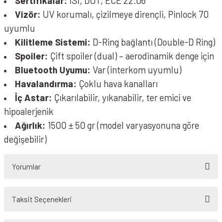
Sertifikalar:
ISI, DOT, ECE 22.06
Vizör:
UV korumalı, çizilmeye dirençli, Pinlock 70
uyumlu
Kilitleme Sistemi:
D-Ring bağlantı (Double-D Ring)
Spoiler:
Çift spoiler (dual) – aerodinamik denge için
Bluetooth Uyumu:
Var (interkom uyumlu)
Havalandırma:
Çoklu hava kanalları
İç Astar:
Çıkarılabilir, yıkanabilir, ter emici ve
hipoalerjenik
Ağırlık:
1500 ± 50 gr (model varyasyonuna göre
değişebilir)
Yorumlar
Taksit Seçenekleri
Bu ürüne ilk yorumu siz yapın!