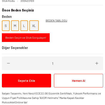
Stok Kodu
20042210X
Önce Beden Seçiniz
Beden
BEDEN TABLOSU
S
M
L
XL
Beden Seçin ve Stok Sorgulayın!
Diğer Seçenekler
Sepete Ekle
Hemen Al
İtalyan Tasarımı, Yeni Nesil ECE22.06 Güvenlik Sertifikalı, Yüksek Performans ve
AXOR BRUTALE SC Kask Black Dull
Uygun Fiyat Politikasına Sahip "AXOR Helmets" Marka Kapalı Kasklar
MotosikletOnline 'da!