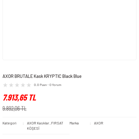
AXOR BRUTALE Kask KRYPTIC Black Blue
0.0 Puan - 0 Yorum
7.913,65 TL
9.892,06 TL
Kategori
AXOR Kasklar
,
FIRSAT
Marka
AXOR
KÖŞESİ