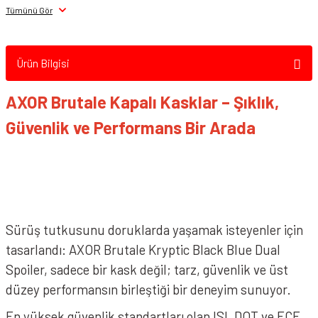
AXOR BRUTALE Kask SURGES Black Red
Tümünü Gör
Ürün Bilgisi
AXOR Brutale Kapalı Kasklar – Şıklık,
Güvenlik ve Performans Bir Arada
AXOR BRUTALE Kask KRYPTIC Black Yellow
Sürüş tutkusunu doruklarda yaşamak isteyenler için
tasarlandı: AXOR Brutale Kryptic Black Blue Dual
Spoiler, sadece bir kask değil; tarz, güvenlik ve üst
düzey performansın birleştiği bir deneyim sunuyor.
En yüksek güvenlik standartları olan ISI, DOT ve ECE