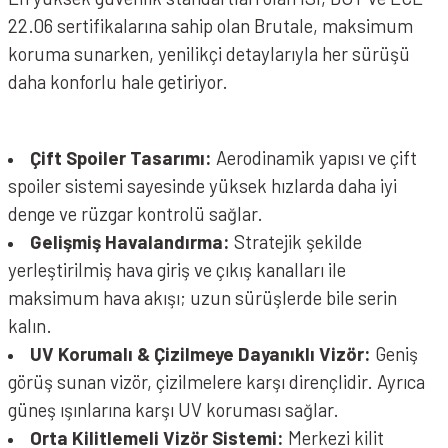
22.06 sertifikalarına sahip olan Brutale, maksimum
koruma sunarken, yenilikçi detaylarıyla her sürüşü
AXOR BRUTALE SC Kask Nardo Grey
daha konforlu hale getiriyor.
AXOR BRUTALE Kask KRYPTIC Black Green
Çift Spoiler Tasarımı:
Aerodinamik yapısı ve çift
spoiler sistemi sayesinde yüksek hızlarda daha iyi
denge ve rüzgar kontrolü sağlar.
Gelişmiş Havalandırma:
Stratejik şekilde
yerleştirilmiş hava giriş ve çıkış kanalları ile
maksimum hava akışı; uzun sürüşlerde bile serin
kalın.
UV Korumalı & Çizilmeye Dayanıklı Vizör:
Geniş
görüş sunan vizör, çizilmelere karşı dirençlidir. Ayrıca
güneş ışınlarına karşı UV koruması sağlar.
Orta Kilitlemeli Vizör Sistemi:
Merkezi kilit