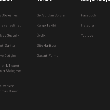
ş Sözleşmesi
Sık Sorulan Sorular
Facebook
e ve Teslimat
Kargo Takibi
Instagram
lik ve Güvenlik
Üyelik
Youtube
nti Şartları
Site Haritası
 ve Değişim
Garanti Formu
tronik Ticaret
anıcı Sözleşmesi -
el Verilerin
nması Kanunu