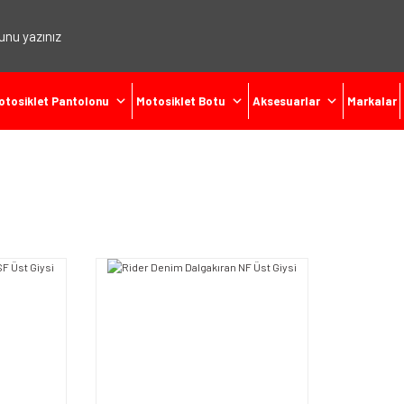
otosiklet Pantolonu
Motosiklet Botu
Aksesuarlar
Markalar