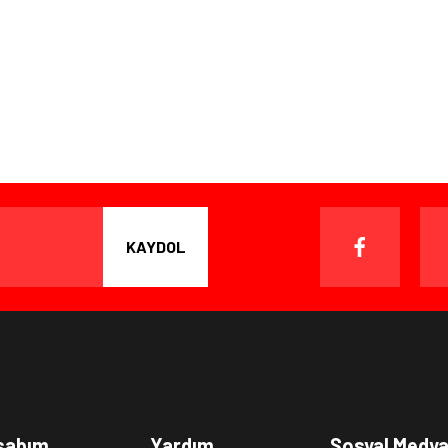
KAYDOL
sabım
Yardım
Sosyal Medy