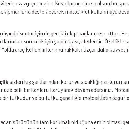
ktiviteden vazgeçemezler. Koşullar ne olursa olsun bu sp
a ekipmanlarla destekleyerek motosiklet kullanmaya deva
dışında konfor için de gerekli ekipmanlar mevcuttur. Hem ya
artlarından korumak için yapılmış kıyafetlerdir. Özellikl
 Yolda araç kullanılırken muhakkak rüzgar daha kuvvetli h
çlik
sizleri kış şartlarından korur ve sıcaklığınızı koruma
nüze belli bir konforu koruyarak devam edersiniz. Motos
 bir tutkudur ve bu tutku genellikle motosikletin özgürle
madan sürücünün tam korumalı olduğuna emin olması gere