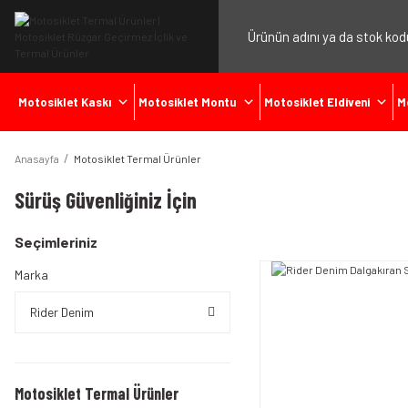
Motosiklet Kaskı
Motosiklet Montu
Motosiklet Eldiveni
M
Anasayfa
Motosiklet Termal Ürünler
Sürüş Güvenliğiniz İçin
Seçimleriniz
Marka
Rider Denim
Motosiklet Termal Ürünler