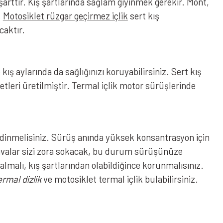
arttır. Kış şartlarında sağlam giyinmek gerekir. Mont,
.
Motosiklet rüzgar geçirmez içlik
sert kış
caktır.
e kış aylarında da sağlığınızı koruyabilirsiniz. Sert kış
etleri üretilmiştir. Termal içlik motor sürüşlerinde
ik edinmelisiniz. Sürüş anında yüksek konsantrasyon için
havalar sizi zora sokacak, bu durum sürüşünüze
almalı, kış şartlarından olabildiğince korunmalısınız.
rmal dizlik
ve motosiklet termal içlik bulabilirsiniz.