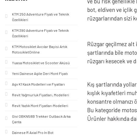
ve bu risk genellikl
bot, eldiven ve içlik
KTM 250 Adventure Fiyatı ve Teknik
rüzgarlarından sizi 
Özellikleri
KTM 390 Adventure Fiyatı ve Teknik
Özellikleri
Rüzgar geçilmez alt iç
KTM Motosiklet Avcılar Bayisi Artık
şartlarında bile moto
MotosikletOnline
rüzgarı kesecek ve d
Yuasa Motosiklet ve Scooter Aküsü
Yeni Dainese Agile Deri Mont Fiyatı
Kış şartlarında yolla
Agv K1 Kask Modelleri ve Fiyatları
kışlık kıyafetleri m
Revit Yağmurluk Fiyatları, Modelleri
konsantre olmanızı ön
Revit Yazlık Mont Fiyatları Modelleri
Bu kategoride motosi
Givi OBKN58B Trekker Outback Arka
Ürünler hakkında daha
Çanta
Dainese R Axial Pro In Bot