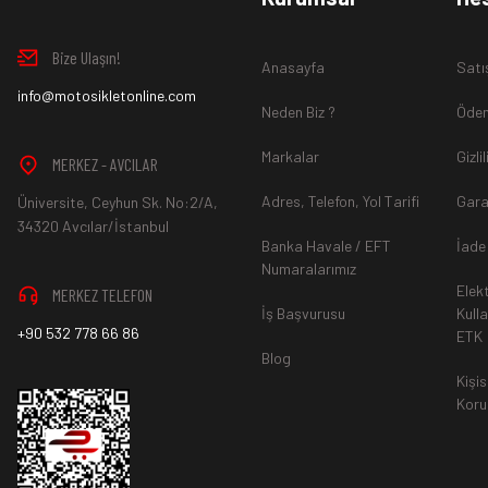
Bize Ulaşın!
Anasayfa
Satı
info@motosikletonline.com
Neden Biz ?
Ödem
Markalar
Gizli
MERKEZ - AVCILAR
Adres, Telefon, Yol Tarifi
Gara
Üniversite, Ceyhun Sk. No:2/A,
34320 Avcılar/İstanbul
Banka Havale / EFT
İade
Numaralarımız
Elek
MERKEZ TELEFON
İş Başvurusu
Kull
+90 532 778 66 86
ETK
Blog
Kişis
Koru