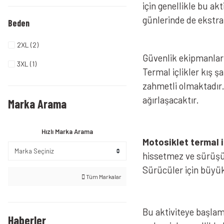
için genellikle bu a
günlerinde de ekstr
Beden
2XL (2)
Güvenlik ekipmanları 
3XL (1)
Termal içlikler kış ş
zahmetli olmaktadır.
ağırlaşacaktır.
Marka Arama
Hızlı Marka Arama
Motosiklet termal i
hissetmez ve sürüşü
Sürücüler için büyük
Tüm Markalar
Bu aktiviteye başla
Haberler