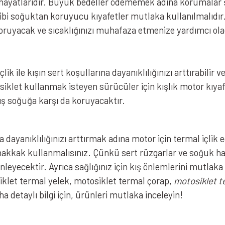
e hayatlarıdır. Büyük bedeller ödememek adına korumalar ş
 gibi soğuktan koruyucu kıyafetler mutlaka kullanılmalıdır
koruyacak ve sıcaklığınızı muhafaza etmenize yardımcı ola
lik ile kışın sert koşullarına dayanıklılığınızı arttırabilir v
siklet kullanmak isteyen sürücüler için kışlık motor kıyaf
ış soğuğa karşı da koruyacaktır.
ra dayanıklılığınızı arttırmak adına motor için termal içl
uhakkak kullanmalısınız. Çünkü sert rüzgarlar ve soğuk 
leyecektir. Ayrıca sağlığınız için kış önlemlerini mutlaka 
klet termal yelek, motosiklet termal çorap,
motosiklet te
 detaylı bilgi için, ürünleri mutlaka inceleyin!