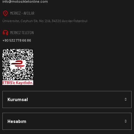
info@motosikletonline.com
MERKEZ - AVCILAR
Üniversite, Ceyhun Sk. No:2/A, 34320 Avcılar/İstanbul
MERKEZ TELEFON
+90 532 778 66 86
Kurumsal
Hesabım