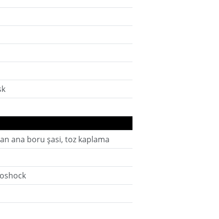
sk
dan ana boru şasi, toz kaplama
oshock