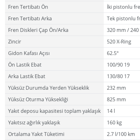
Fren Tertibatı Ön
İki pistonlu f
Fren Tertibatı Arka
Tek pistonlu f
Fren Diskleri Çap Ön/Arka
320 mm / 24
Zincir
520 X-Ring
Gidon Kafası Açısı
62.5°
Ön Lastik Ebat
100/90 19
Arka Lastik Ebat
130/80 17
Yüksüz Durumda Yerden Yükseklik
232 mm
Yüksüz Oturma Yüksekliği
825 mm
Yakıt deposu kapasitesi toplam yaklaşık
14 l
Yakıtsız ağırlık yaklaşık
160 kg
Ortalama Yakıt Tüketimi
2.7 l/100 km