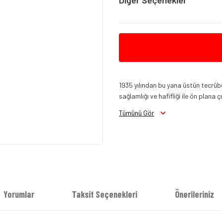
Diğer Seçenekler
1935 yılından bu yana üstün tecrü
sağlamlığı ve hafifliği ile ön plana
KTM 
KTM 250 Adventure 2024
Tümünü Gör
Yorumlar
Taksit Seçenekleri
Önerileriniz