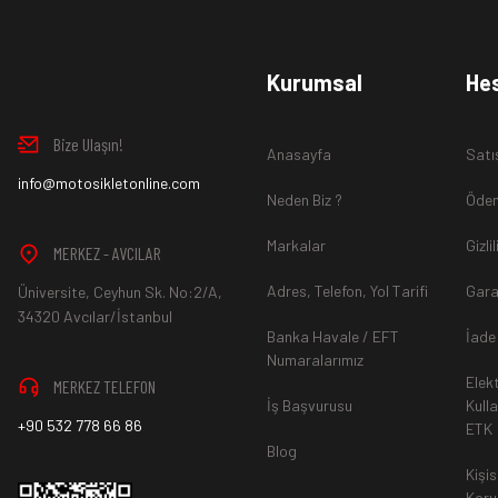
www.MotosikletOnline.com alışveriş sitesinden almış olduğ
Kurumsal
He
içinde teslim aldığınız şekli ile iade edebilirsiniz.
Bize Ulaşın!
Anasayfa
Satı
Aksi durum söz konusu olduğunda
info@motosikletonline.com
ürün "Yeniden Satışa” 
Neden Biz ?
Ödem
Markalar
Gizli
MERKEZ - AVCILAR
Adres, Telefon, Yol Tarifi
Gara
Üniversite, Ceyhun Sk. No:2/A,
*İade ve Değişim sürecinde ürünlerin
"Gönderici Ödemeli”
ola
34320 Avcılar/İstanbul
Banka Havale / EFT
İade
Numaralarımız
Elek
MERKEZ TELEFON
*
Ürün mağazamıza ulaştıktan sonra gerekli incelemelerin ardınd
İş Başvurusu
Kull
+90 532 778 66 86
ETK
hesaba ya da Kredi Kartına "Beş (5) ile On (10) iş günü” aras
Blog
durumlar ilgili bankanız ile yapılan sözleşme yükümlülüğüne ai
Kişis
Koru