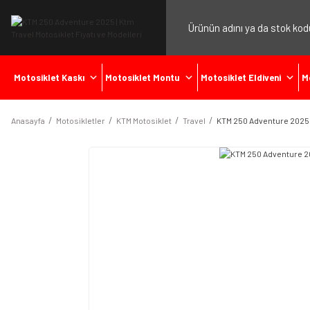
Motosiklet Kaskı
Motosiklet Montu
Motosiklet Eldiveni
M
Anasayfa
Motosikletler
KTM Motosiklet
Travel
KTM 250 Adventure 2025