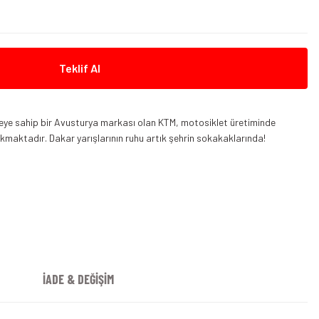
Teklif Al
beye sahip bir Avusturya markası olan KTM, motosiklet üretiminde
 çıkmaktadır. Dakar yarışlarının ruhu artık şehrin sokakaklarında!
390 Adventure 2024
KTM 390 Adventure Spoke Wheel 2024
İADE & DEĞİŞİM