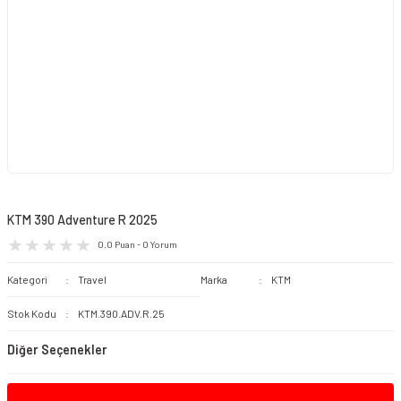
KTM 390 Adventure R 2025
0.0 Puan - 0 Yorum
Kategori
Travel
Marka
KTM
Stok Kodu
KTM.390.ADV.R.25
Diğer Seçenekler