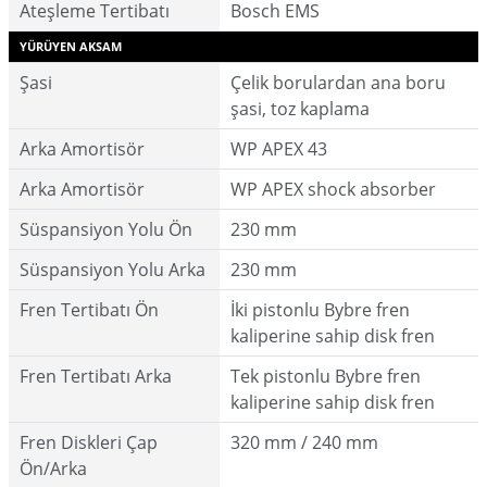
Ateşleme Tertibatı
Bosch EMS
YÜRÜYEN AKSAM
Şasi
Çelik borulardan ana boru
şasi, toz kaplama
Arka Amortisör
WP APEX 43
Arka Amortisör
WP APEX shock absorber
Süspansiyon Yolu Ön
230 mm
Süspansiyon Yolu Arka
230 mm
Fren Tertibatı Ön
İki pistonlu Bybre fren
kaliperine sahip disk fren
Fren Tertibatı Arka
Tek pistonlu Bybre fren
kaliperine sahip disk fren
Fren Diskleri Çap
320 mm / 240 mm
Ön/Arka