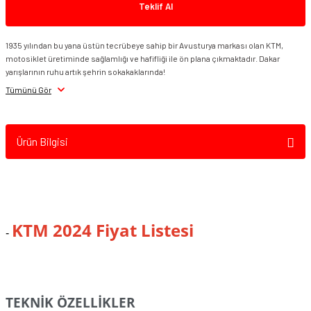
Teklif Al
1935 yılından bu yana üstün tecrübeye sahip bir Avusturya markası olan KTM,
motosiklet üretiminde sağlamlığı ve hafifliği ile ön plana çıkmaktadır. Dakar
yarışlarının ruhu artık şehrin sokakaklarında!
KTM 390 Adventure 2024
KTM 250 Adventure 2024
Tümünü Gör
Ürün Bilgisi
KTM 250 Adventure 2025
KTM 2024 Fiyat Listesi
-
KTM 390 Adventure Spoke Wheel 2024
TEKNİK ÖZELLİKLER