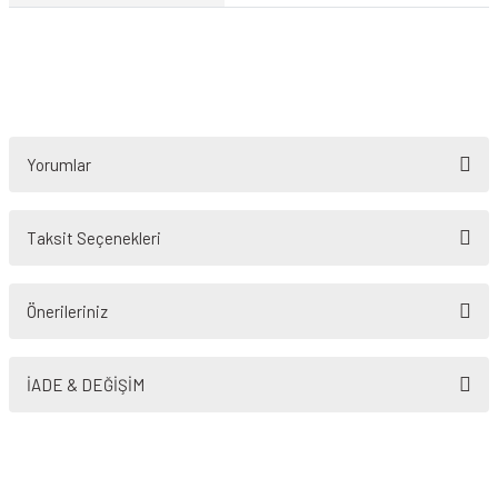
Yorumlar
Taksit Seçenekleri
Bu ürüne ilk yorumu siz yapın!
Önerileriniz
Yorum Yaz
Bu ürünün fiyat bilgisi, resim, ürün açıklamalarında ve diğer konularda
yetersiz gördüğünüz noktaları öneri formunu kullanarak tarafımıza
İADE & DEĞİŞİM
iletebilirsiniz.
Görüş ve önerileriniz için teşekkür ederiz.
Ürün resmi kalitesiz, bozuk veya görüntülenemiyor.