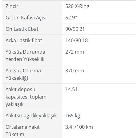
Zincir
520 X-Ring
Gidon Kafası Açısı
62.9°
Ön Lastik Ebat
90/90 21
Arka Lastik Ebat
140/80 18
Yüksüz Durumda
272 mm
Yerden Yükseklik
Yüksüz Oturma
870 mm
Yüksekliği
Yakıt deposu
14.5 l
kapasitesi toplam
yaklaşık
Yakıtsız ağırlık yaklaşık
165 kg
Ortalama Yakıt
3.4 l/100 km
Tüketimi