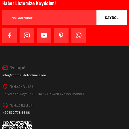
Haber Listemize Kaydolun!
KAYDOL
Bize Ulaşın!
info@motosikletonline.com
MERKEZ - AVCILAR
Üniversite, Ceyhun Sk. No:2/A, 34320 Avcılar/İstanbul
MERKEZ TELEFON
+90 532 778 66 86