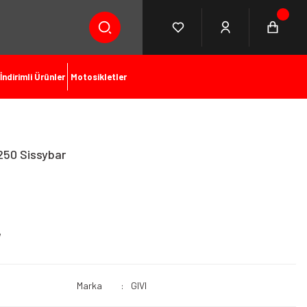
İndirimli Ürünler
Motosikletler
250 Sissybar
Marka
GIVI