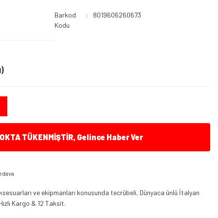
Barkod
8019606260673
Kodu
)
KTA TÜKENMİŞTİR, Gelince Haber Ver
edava
ksesuarları ve ekipmanları konusunda tecrübeli, Dünyaca ünlü İtalyan
Hızlı Kargo & 12 Taksit.