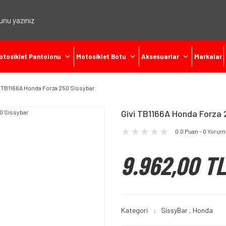
otosiklet Pantolonu
Motosiklet Botu
Aksesuarlar
Markalar
i TB1166A Honda Forza 250 Sissybar
Givi TB1166A Honda Forza 
0.0 Puan - 0 Yorum
9.962,00 TL
Kategori
SissyBar
,
Honda