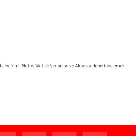
niz
İndirimli Motosiklet Ekipmanları
ve Aksesuarlarını incelemek
ijinal ambalajında (paketi açılmamış ve kullanılmamış