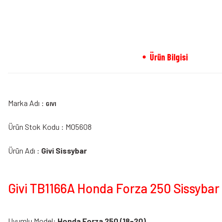
Ürün Bilgisi
Marka Adı :
GIVI
Ürün Stok Kodu : M05608
Ürün Adı :
Givi Sissybar
Givi TB1166A Honda Forza 250 Sissybar 
Uyumlu Model:
Honda Forza 250 (18-20)