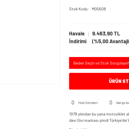
Stok Kodu
M05608
Havale
9.463,90 TL
İndirimi
(%5,00 Avantajlı
Beden Seçin ve Stok Sorgulayın!
ÜRÜN STO
Hızlı Gönderi
Kargo b
1978 yılından bu yana motosiklet a
devi Givi markası şimdi Türkiye'de! 