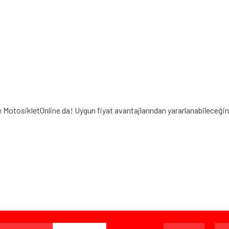
le MotosikletOnline da! Uygun fiyat avantajlarından yararlanabileceği
iz gördüğünüz noktaları öneri formunu kullanarak tarafımıza iletebilirsiniz.
Bu ürüne ilk yorumu siz yapın!
Yorum Yaz
ışverişten herhangi bir sebeple memnun kalmadığınızda, ürünü or