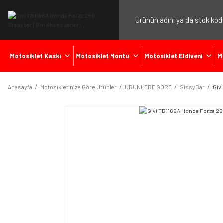
Motosiklet Kaskı
Motosiklet Montu
Motosiklet Eldiveni
M
Anasayfa
Motosikletinize Göre Ürünler
ÜRÜNLERE GÖRE
SissyBar
Giv