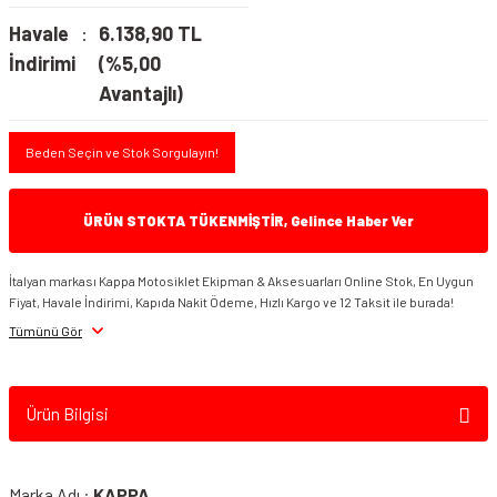
Havale
6.138,90 TL
İndirimi
(%5,00
Avantajlı)
Beden Seçin ve Stok Sorgulayın!
ÜRÜN STOKTA TÜKENMİŞTİR, Gelince Haber Ver
İtalyan markası Kappa Motosiklet Ekipman & Aksesuarları Online Stok, En Uygun
Fiyat, Havale İndirimi, Kapıda Nakit Ödeme, Hızlı Kargo ve 12 Taksit ile burada!
Tümünü Gör
Ürün Bilgisi
Marka Adı :
KAPPA