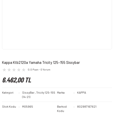
Kappa Ktb2120a Yamaha Tricity 125-155 Sissybar
0.0 Puan - 0 Yorum
6.462,00 TL
Kategori
SissyBar
,
Tricity 125-155
Marka
KAPPA
(14-21)
Stok Kodu
M05965
Barkod
802987167621
Kodu