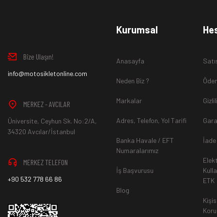
www.MotosikletOnline.com alışveriş sitesinden almış olduğ
Kurumsal
He
içinde teslim aldığınız şekli ile iade edebilirsiniz.
Bize Ulaşın!
Anasayfa
Satı
Aksi durum söz konusu olduğunda
info@motosikletonline.com
ürün "Yeniden Satışa” 
Neden Biz ?
Ödem
Markalar
Gizli
MERKEZ - AVCILAR
Adres, Telefon, Yol Tarifi
Gara
Üniversite, Ceyhun Sk. No:2/A,
*İade ve Değişim sürecinde ürünlerin
"Gönderici Ödemeli”
ola
34320 Avcılar/İstanbul
Banka Havale / EFT
İade
Numaralarımız
Elek
MERKEZ TELEFON
*
Ürün mağazamıza ulaştıktan sonra gerekli incelemelerin ardınd
İş Başvurusu
Kull
+90 532 778 66 86
ETK
hesaba ya da Kredi Kartına "Beş (5) ile On (10) iş günü” aras
Blog
durumlar ilgili bankanız ile yapılan sözleşme yükümlülüğüne ai
Kişis
Koru