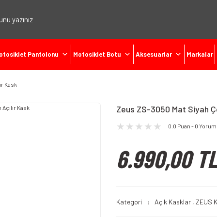
otosiklet Pantolonu
Motosiklet Botu
Aksesuarlar
Markalar
ır Kask
Zeus ZS-3050 Mat Siyah Çe
0.0 Puan - 0 Yorum
6.990,00 T
Kategori
Açık Kasklar
,
ZEUS K