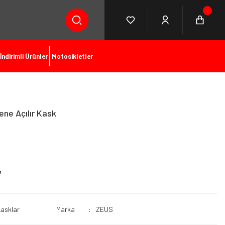
İndirimli Ürünler
Motosikletler
ne Açılır Kask
L
asklar
Marka
ZEUS