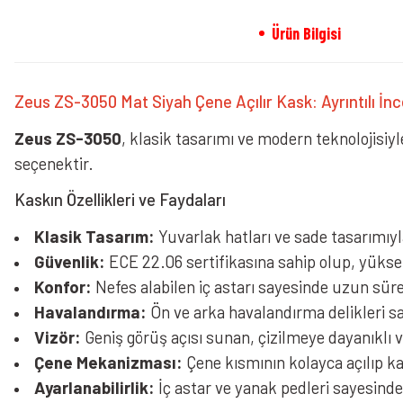
Ürün Bilgisi
Zeus ZS-3050 Mat Siyah Çene Açılır Kask: Ayrıntılı İn
Zeus ZS-3050
, klasik tasarımı ve modern teknolojisiyle
seçenektir.
Kaskın Özellikleri ve Faydaları
Klasik Tasarım:
Yuvarlak hatları ve sade tasarımıyl
Güvenlik:
ECE 22.06 sertifikasına sahip olup, yüksek
Konfor:
Nefes alabilen iç astarı sayesinde uzun sürel
Havalandırma:
Ön ve arka havalandırma delikleri sa
Vizör:
Geniş görüş açısı sunan, çizilmeye dayanıklı v
Çene Mekanizması:
Çene kısmının kolayca açılıp k
Ayarlanabilirlik:
İç astar ve yanak pedleri sayesinde 