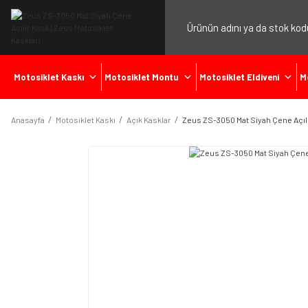
Motosiklet Kaskı
Motosiklet Montu
Motosiklet Eldiveni
M
Anasayfa
Motosiklet Kaskı
Açık Kasklar
Zeus ZS-3050 Mat Siyah Çene Açıl