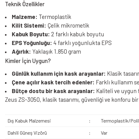
Teknik Özellikler
Malzeme:
Termoplastik
Kilit Sistemi:
Çelik mikrometik
Kabuk Boyutu:
2 farklı kabuk boyutu
EPS Yoğunluğu:
4 farklı yoğunlukta EPS
Ağırlık:
Yaklaşık 1.850 gram
Kimler İçin Uygun?
Günlük kullanım için kask arayanlar:
Klasik tasarım
Çene açılır kask tercih edenler:
Farklı kullanım s
Bütçe dostu bir kask arayanlar:
Kaliteli ve uygun f
Zeus ZS-3050, klasik tasarımı, güvenliği ve konforu bir a
Dış Kabuk Malzemesi
:
Termoplastik/Poli
Dahili Güneş Vizörü
:
Var