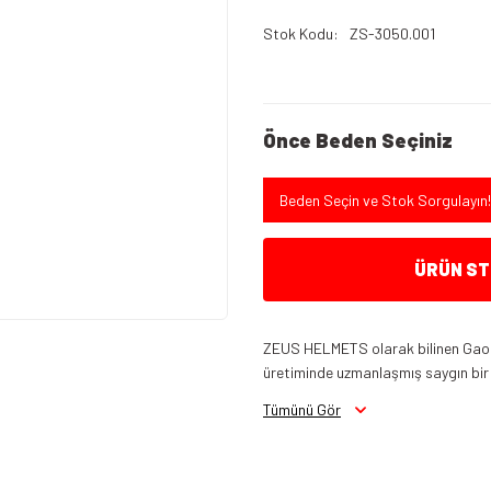
Stok Kodu
ZS-3050.001
Önce Beden Seçiniz
Beden Seçin ve Stok Sorgulayın!
ÜRÜN STO
ZEUS HELMETS olarak bilinen Gao Ji
üretiminde uzmanlaşmış saygın bir ş
Tümünü Gör