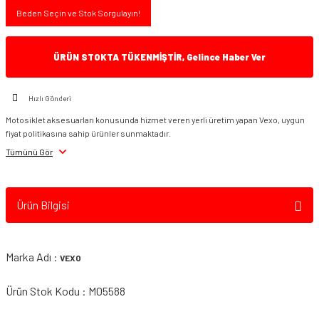
Beden Seçin ve Stok Sorgulayın!
ÜRÜN STOKTA TÜKENMİŞTİR, Gelince Haber Ver
Hızlı Gönderi
Motosiklet aksesuarları konusunda hizmet veren yerli üretim yapan Vexo, uygun
fiyat politikasına sahip ürünler sunmaktadır.
Tümünü Gör
Ürün Bilgisi
Marka Adı :
VEXO
Ürün Stok Kodu : M05588