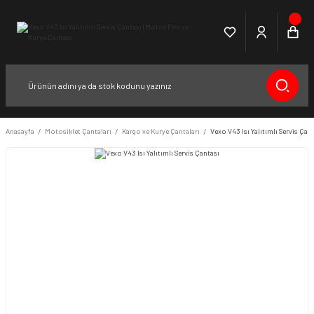
Anasayfa
Motosiklet Çantaları
Kargo ve Kurye Çantaları
Vexo V43 Isı Yalıtımlı Servis Çan