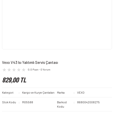
Vexo V43 Isı Yalıtımlı Servis Çantası
0.0 Puan - 0 Yorum
829,00 TL
Kategori
Kargo ve Kurye Çantaları
Marka
VEXO
Stok Kodu
M05588
Barkod
8680042008275
Kodu