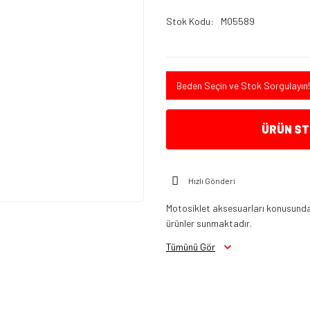
Stok Kodu
M05589
Beden Seçin ve Stok Sorgulayın!
ÜRÜN STO
Hızlı Gönderi
Motosiklet aksesuarları konusunda 
ürünler sunmaktadır.
Tümünü Gör