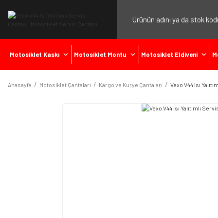
Motosiklet Kaskı
Motosiklet Montu
Motosiklet Eldiveni
M
Anasayfa
Motosiklet Çantaları
Kargo ve Kurye Çantaları
Vexo V44 Isı Yalıtı