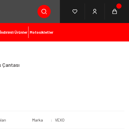
İndirimli Ürünler
Motosikletler
is Çantası
ları
Marka
VEXO