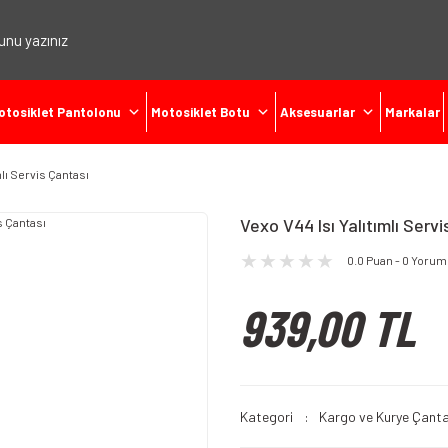
otosiklet Pantolonu
Motosiklet Botu
Aksesuarlar
Markalar
mlı Servis Çantası
Vexo V44 Isı Yalıtımlı Serv
0.0 Puan - 0 Yorum
939,00 TL
Kategori
Kargo ve Kurye Çanta