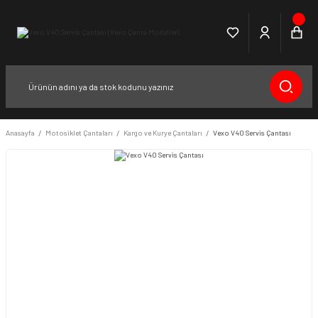
Anasayfa
Motosiklet Çantaları
Kargo ve Kurye Çantaları
Vexo V40 Servis Çantası