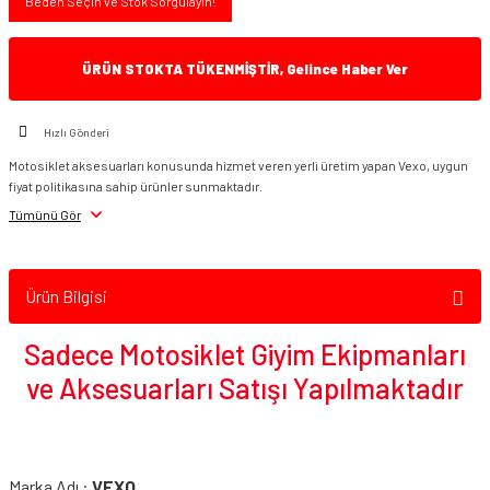
Beden Seçin ve Stok Sorgulayın!
ÜRÜN STOKTA TÜKENMİŞTİR, Gelince Haber Ver
Hızlı Gönderi
Motosiklet aksesuarları konusunda hizmet veren yerli üretim yapan Vexo, uygun
fiyat politikasına sahip ürünler sunmaktadır.
Tümünü Gör
Ürün Bilgisi
Sadece Motosiklet Giyim Ekipmanları
ve Aksesuarları Satışı Yapılmaktadır
Marka Adı :
VEXO