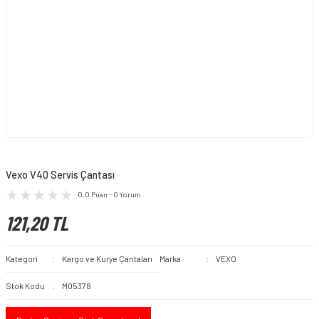
Vexo V40 Servis Çantası
0.0 Puan - 0 Yorum
121,20 TL
Kategori
Kargo ve Kurye Çantaları
Marka
VEXO
Stok Kodu
M05378