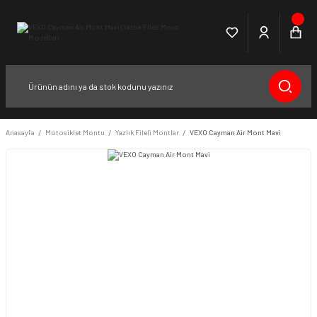
Anasayfa
Motosiklet Montu
Yazlık Fileli Montlar
VEXO Cayman Air Mont Mavi