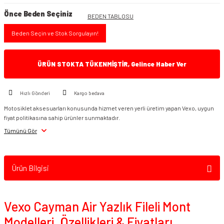
Önce Beden Seçiniz
BEDEN TABLOSU
Beden Seçin ve Stok Sorgulayın!
ÜRÜN STOKTA TÜKENMİŞTİR, Gelince Haber Ver
Hızlı Gönderi
Kargo bedava
Motosiklet aksesuarları konusunda hizmet veren yerli üretim yapan Vexo, uygun
fiyat politikasına sahip ürünler sunmaktadır.
Tümünü Gör
Ürün Bilgisi
Vexo Cayman Air Yazlık Fileli Mont
Modelleri, Özellikleri & Fiyatları