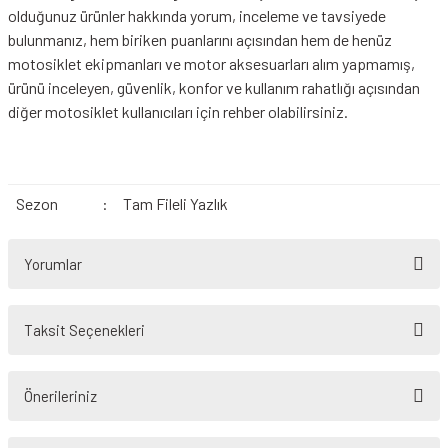
olduğunuz ürünler hakkında yorum, inceleme ve tavsiyede
bulunmanız, hem biriken puanlarını açısından hem de henüz
motosiklet ekipmanları ve motor aksesuarları alım yapmamış,
ürünü inceleyen, güvenlik, konfor ve kullanım rahatlığı açısından
diğer motosiklet kullanıcıları için rehber olabilirsiniz.
Sezon
:
Tam Fileli Yazlık
Yorumlar
Taksit Seçenekleri
Bu ürüne ilk yorumu siz yapın!
Önerileriniz
Yorum Yaz
Bu ürünün fiyat bilgisi, resim, ürün açıklamalarında ve diğer konularda