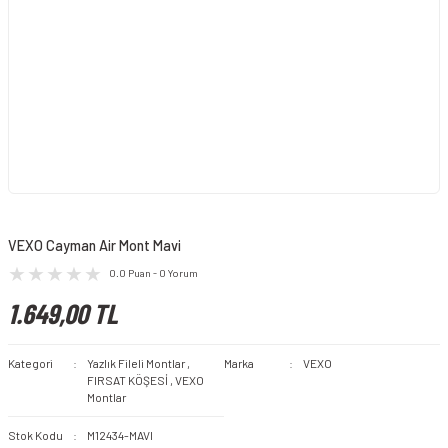
VEXO Cayman Air Mont Mavi
0.0 Puan - 0 Yorum
1.649,00 TL
Kategori
Yazlık Fileli Montlar
,
Marka
VEXO
FIRSAT KÖŞESİ
,
VEXO
Montlar
Stok Kodu
M12434-MAVI