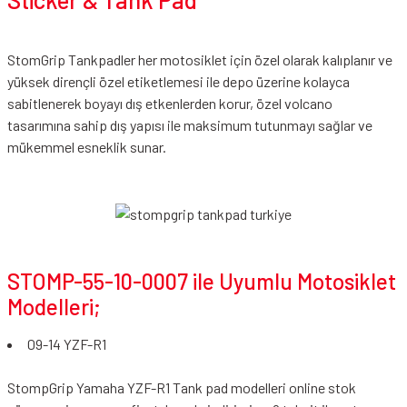
Smk Kask Vizör &
Aksesuarı
StomGrip Tankpadler her motosiklet için özel olarak kalıplanır ve
yüksek dirençli özel etiketlemesi ile depo üzerine kolayca
Spyder Kask Vizör &
sabitlenerek boyayı dış etkenlerden korur, özel volcano
Aksesuar
tasarımına sahip dış yapısı ile maksimum tutunmayı sağlar ve
mükemmel esneklik sunar.
Suomy Vizör &
Aksesuarları
VEXO Vizör & Aksesuarı
Zeus Kask Vizör &
Aksesuar
STOMP-55-10-0007 ile Uyumlu Motosiklet
Modelleri;
09-14 YZF-R1
StompGrip Yamaha YZF-R1 Tank pad modelleri online stok