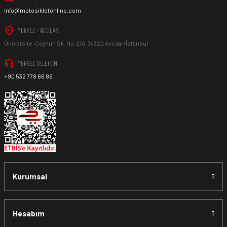
info@motosikletonline.com
MERKEZ - AVCILAR
Üniversite, Ceyhun Sk. No:2/A, 34320 Avcılar/İstanbul
MERKEZ TELEFON
+90 532 778 66 86
Kurumsal
Hesabım