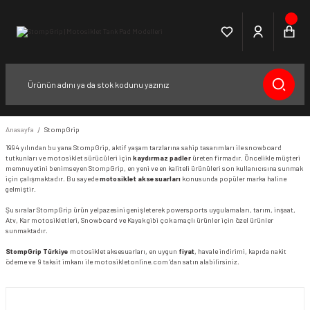
Anasayfa
StompGrip
1994 yılından bu yana
StompGrip
, aktif yaşam tarzlarına sahip tasarımları ile snowboard
tutkunları ve motosiklet sürücüleri için
kaydırmaz padler
üreten firmadır. Öncelikle müşteri
memnuyetini benimseyen StompGrip, en yeni ve en kaliteli ürünüleri son kullanıcısına sunmak
için çalışmaktadır. Bu sayede
motosiklet aksesuarları
konusunda popüler marka haline
gelmiştir.
Şu sıralar StompGrip ürün yelpazesini genişleterek powersports uygulamaları, tarım, inşaat,
Atv, Kar motosikletleri, Snowboard ve Kayak gibi çok amaçlı ürünler için özel ürünler
sunmaktadır.
StompGrip Türkiye
motosiklet aksesuarları, en uygun
fiyat
, havale indirimi, kapıda nakit
ödeme ve 9 taksit imkanı ile motosikletonline.com 'dan satın alabilirsiniz.