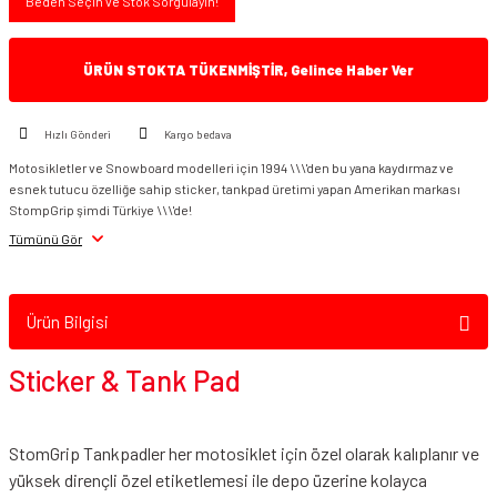
Beden Seçin ve Stok Sorgulayın!
ÜRÜN STOKTA TÜKENMİŞTİR, Gelince Haber Ver
Hızlı Gönderi
Kargo bedava
Motosikletler ve Snowboard modelleri için 1994 \\\'den bu yana kaydırmaz ve
esnek tutucu özelliğe sahip sticker, tankpad üretimi yapan Amerikan markası
StompGrip şimdi Türkiye \\\'de!
Tümünü Gör
Ürün Bilgisi
Sticker & Tank Pad
StomGrip Tankpadler her motosiklet için özel olarak kalıplanır ve
yüksek dirençli özel etiketlemesi ile depo üzerine kolayca