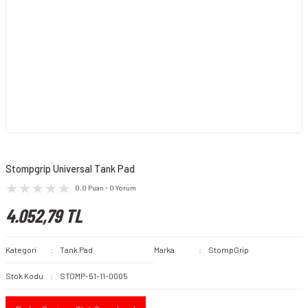
Stompgrip Universal Tank Pad
0.0 Puan - 0 Yorum
4.052,79 TL
Kategori
Tank Pad
Marka
StompGrip
Stok Kodu
STOMP-51-11-0005