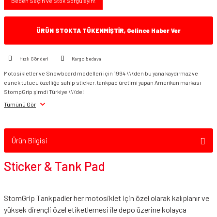
Beden Seçin ve Stok Sorgulayın!
ÜRÜN STOKTA TÜKENMİŞTİR, Gelince Haber Ver
Hızlı Gönderi
Kargo bedava
Motosikletler ve Snowboard modelleri için 1994 \\\'den bu yana kaydırmaz ve
esnek tutucu özelliğe sahip sticker, tankpad üretimi yapan Amerikan markası
StompGrip şimdi Türkiye \\\'de!
Tümünü Gör
Ürün Bilgisi
Sticker & Tank Pad
StomGrip Tankpadler her motosiklet için özel olarak kalıplanır ve
yüksek dirençli özel etiketlemesi ile depo üzerine kolayca