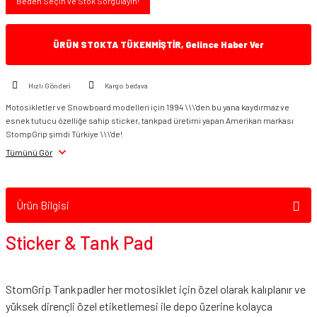
Beden Seçin ve Stok Sorgulayın!
ÜRÜN STOKTA TÜKENMİŞTİR, Gelince Haber Ver
Hızlı Gönderi
Kargo bedava
Motosikletler ve Snowboard modelleri için 1994 \\\'den bu yana kaydırmaz ve
esnek tutucu özelliğe sahip sticker, tankpad üretimi yapan Amerikan markası
StompGrip şimdi Türkiye \\\'de!
Tümünü Gör
Ürün Bilgisi
Sticker & Tank Pad
StomGrip Tankpadler her motosiklet için özel olarak kalıplanır ve
yüksek dirençli özel etiketlemesi ile depo üzerine kolayca