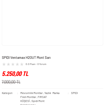
SPIDI Ventamax H2OUT Mont Sarı
0.0 Puan - 0 Yorum
5.250,00 TL
7.000,00 TL
Kategori
Mevsimlik Montlar
,
Yazlık
Marka
SPIDI
Fileli Montlar
,
FIRSAT
KÖŞESİ
,
Spidi Mont
Koleksiyonu