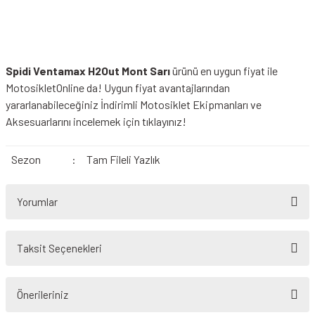
Spidi Ventamax H2Out Mont Sarı
ürünü en uygun fiyat ile
MotosikletOnline da! Uygun fiyat avantajlarından
yararlanabileceğiniz
İndirimli Motosiklet Ekipmanları
ve
Aksesuarlarını incelemek için tıklayınız!
Sezon
:
Tam Fileli Yazlık
Yorumlar
Taksit Seçenekleri
Bu ürüne ilk yorumu siz yapın!
Önerileriniz
Yorum Yaz