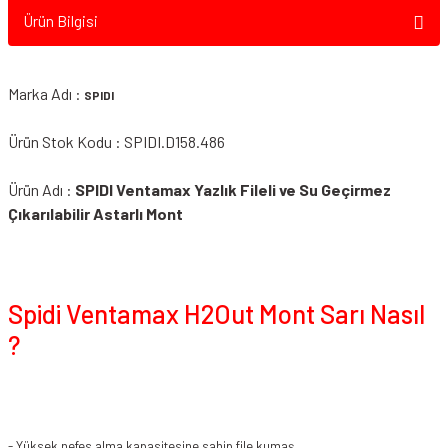
Ürün Bilgisi
Marka Adı :
SPIDI
Ürün Stok Kodu : SPIDI.D158.486
Ürün Adı :
SPIDI Ventamax Yazlık Fileli ve Su Geçirmez
Çıkarılabilir Astarlı Mont
Spidi Ventamax H2Out Mont Sarı Nasıl
?
- Yüksek nefes alma kapasitesine sahip file kumaş.