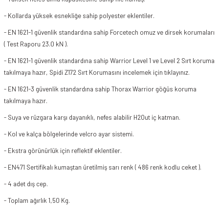
- Kollarda yüksek esnekliğe sahip polyester eklentiler.
- EN 1621-1 güvenlik standardına sahip Forcetech omuz ve dirsek korumaları
( Test Raporu 23.0 kN ).
- EN 1621-1 güvenlik standardına sahip Warrior Level 1 ve Level 2 Sırt koruma
takılmaya hazır,
Spidi Z172 Sırt Koruması
nı incelemek için tıklayınız.
- EN 1621-3 güvenlik standardına sahip Thorax Warrior göğüs koruma
takılmaya hazır.
- Suya ve rüzgara karşı dayanıklı, nefes alabilir H2Out iç katman.
- Kol ve kalça bölgelerinde velcro ayar sistemi.
- Ekstra görünürlük için reflektif eklentiler.
- EN471 Sertifikalı kumaştan üretilmiş sarı renk ( 486 renk kodlu ceket ).
- 4 adet dış cep.
- Toplam ağırlık 1,50 Kg.