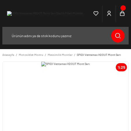
Anasayfa
Motosiklet Montu
Mevsimlik Montlar
SPIDI Ventamax H2OUT Mont Sarı
%25