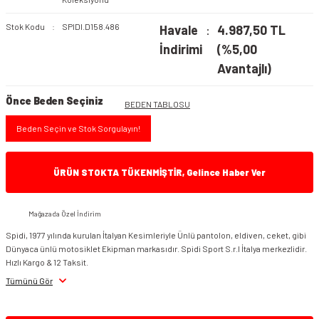
Stok Kodu
SPIDI.D158.486
Havale
4.987,50 TL
İndirimi
(%5,00
Avantajlı)
Önce Beden Seçiniz
BEDEN TABLOSU
Beden Seçin ve Stok Sorgulayın!
ÜRÜN STOKTA TÜKENMİŞTİR, Gelince Haber Ver
Mağazada Özel İndirim
Spidi, 1977 yılında kurulan İtalyan Kesimleriyle Ünlü pantolon, eldiven, ceket, gibi
Dünyaca ünlü motosiklet Ekipman markasıdır. Spidi Sport S.r.l İtalya merkezlidir.
Hızlı Kargo & 12 Taksit.
Tümünü Gör