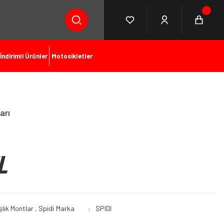
İndirimli Ürünler
Motosikletler
arı
L
şlık Montlar
,
Spidi
Marka
SPIDI