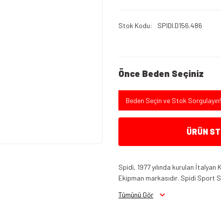
Stok Kodu
SPIDI.D156.486
Önce Beden Seçiniz
Beden Seçin ve Stok Sorgulayın!
ÜRÜN STO
Spidi, 1977 yılında kurulan İtalyan
Ekipman markasıdır. Spidi Sport S.r.
Tümünü Gör