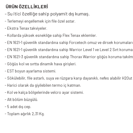
ÜRÜN ÖZELLİKLERİ
- Su itici özelliğe sahip polyamit dış kumaş.
- Terlemeyi engellemek için file özel astar.
- Ekstra Tenax takviyeler.
- Kollarda yüksek esnekliğe sahip Flex Tenax eklemler.
- EN 1621-1 güvenlik standardına sahip Forcetech omuz ve dirsek korumaları 
- EN 1621-1 güvenlik standardına sahip Warrior Level 1 ve Level 2 Sırt koruma
- EN 1621-3 güvenlik standardına sahip Thorax Warrior göğüs koruma takılm
- Göğüs kol ve sırtta dinamik hava girişleri.
- EST boyun ayarlama sistemi.
- Sökülebilir, file astarlı, suya ve rüzgara karşı dayanıklı, nefes alabilir H2Ou
- Harici olarak da giyilebilen termo iç katman.
- Kol ve kalça bölgelerinde velcro ayar sistemi.
- Alt bölüm büzgülü.
- 5 adet dış cep.
- Toplam ağırlık 2,31 Kg.