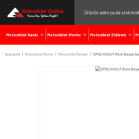
Motosiklet Kaskı
Motosiklet Montu
Motosiklet Eldiveni
M
Anasayfa
Motosiklet Montu
Mevsimlik Montlar
SPIDI H2OUT Mont Beyaz Sa