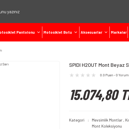
otosiklet Pantolonu
Motosiklet Botu
Aksesuarlar
Markalar
rı
SPIDI H2OUT Mont Beyaz S
0.0 Puan - 0 Yorum
15.074,80 T
Kategori
Mevsimlik Montlar
,
Kı
Mont Koleksiyonu