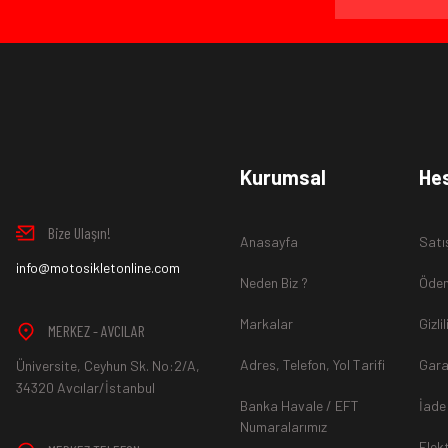
Ürün İadesi Nasıl Sağlanır ?
www.MotosikletOnline.com alışveriş sitesinden almış olduğ
Kurumsal
He
içinde teslim aldığınız şekli ile iade edebilirsiniz.
Bize Ulaşın!
Anasayfa
Satı
Aksi durum söz konusu olduğunda
info@motosikletonline.com
ürün "Yeniden Satışa” 
Neden Biz ?
Ödem
Markalar
Gizli
MERKEZ - AVCILAR
Adres, Telefon, Yol Tarifi
Gara
Üniversite, Ceyhun Sk. No:2/A,
*İade ve Değişim sürecinde ürünlerin
"Gönderici Ödemeli”
ola
34320 Avcılar/İstanbul
Banka Havale / EFT
İade
Numaralarımız
Elek