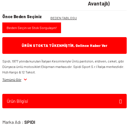
Avantajlı)
Önce Beden Seçiniz
BEDEN TABLOSU
Beden Seçin ve Stok Sorgulayın!
ÜRÜN STOKTA TÜKENMİŞTİR, Gelince Haber Ver
Spidi, 1977 yılında kurulan İtalyan Kesimleriyle Ünlü pantolon, eldiven, ceket, gibi
Dünyaca ünlü motosiklet Ekipman markasıdır. Spidi Sport S.r.l İtalya merkezlidir.
Hızlı Kargo & 12 Taksit.
Tümünü Gör
Ürün Bilgisi
Marka Adı :
SPIDI