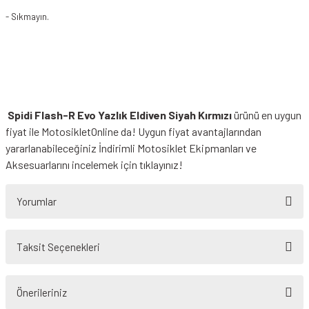
- Sıkmayın.
Spidi Flash-R Evo Yazlık Eldiven Siyah Kırmızı
ürünü en uygun
fiyat ile MotosikletOnline da! Uygun fiyat avantajlarından
yararlanabileceğiniz
İndirimli Motosiklet Ekipmanları
ve
Aksesuarlarını incelemek için tıklayınız!
Yorumlar
Taksit Seçenekleri
Bu ürüne ilk yorumu siz yapın!
Önerileriniz
Yorum Yaz