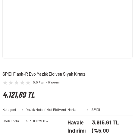
SPIDI Flash-R Evo Yazlık Eldiven Siyah Kırmızı
0.0 Puan - 0 Yorum
4.121,69 TL
Kategori
Yazlık Motosiklet Eldiveni
Marka
SPIDI
Stok Kodu
SPIDI.B79.014
Havale
3.915,61 TL
İndirimi
(%5,00