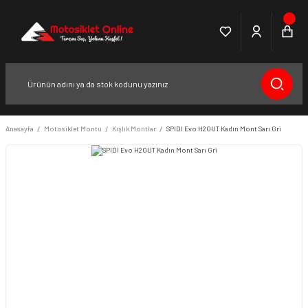
Anasayfa
Motosiklet Montu
Kışlık Montlar
SPIDI Evo H2OUT Kadın Mont Sarı Gri