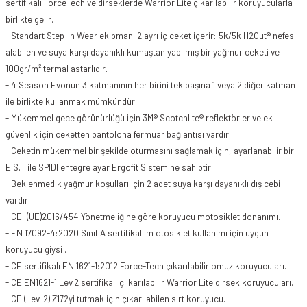
sertifikalı ForceTech ve dirseklerde Warrior Lite çıkarılabilir koruyucularla
birlikte gelir.
- Standart Step-In Wear ekipmanı 2 ayrı iç ceket içerir: 5k/5k H2Out® nefes
alabilen ve suya karşı dayanıklı kumaştan yapılmış bir yağmur ceketi ve
100gr/m² termal astarlıdır.
- 4 Season Evonun 3 katmanının her birini tek başına 1 veya 2 diğer katman
ile birlikte kullanmak mümkündür.
- Mükemmel gece görünürlüğü için 3M® Scotchlite® reflektörler ve ek
güvenlik için ceketten pantolona fermuar bağlantısı vardır.
- Ceketin mükemmel bir şekilde oturmasını sağlamak için, ayarlanabilir bir
E.S.T ile SPIDI entegre ayar Ergofit Sistemine sahiptir.
- Beklenmedik yağmur koşulları için 2 adet suya karşı dayanıklı dış cebi
vardır.
- CE: (UE)2016/454 Yönetmeliğine göre koruyucu motosiklet donanımı.
- EN 17092-4:2020 Sınıf A sertifikalı m otosiklet kullanımı için uygun
koruyucu giysi .
- CE sertifikalı EN 1621-1:2012 Force-Tech çıkarılabilir omuz koruyucuları.
- CE EN1621-1 Lev.2 sertifikalı ç ıkarılabilir Warrior Lite dirsek koruyucuları.
- CE (Lev. 2) Z172yi tutmak için çıkarılabilen sırt koruyucu.