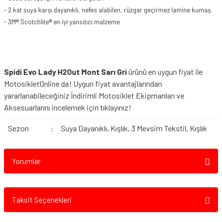
- 2 kat suya karşı dayanıklı, nefes alabilen, rüzgar geçirmez lamine kumaş.
- 3M® Scotchlite® en iyi yansıtıcı malzeme
Spidi Evo Lady H2Out Mont Sarı Gri
ürünü en uygun fiyat ile
MotosikletOnline da! Uygun fiyat avantajlarından
yararlanabileceğiniz
İndirimli Motosiklet Ekipmanları
ve
Aksesuarlarını incelemek için tıklayınız!
Sezon
:
Suya Dayanıklı, Kışlık, 3 Mevsim Tekstil, Kışlık
Yorumlar
Taksit Seçenekleri
Bu ürüne ilk yorumu siz yapın!