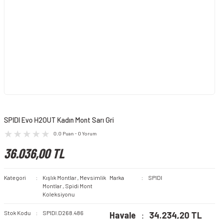
SPIDI Evo H2OUT Kadın Mont Sarı Gri
0.0 Puan - 0 Yorum
36.036,00 TL
Kategori
Kışlık Montlar
,
Mevsimlik
Marka
SPIDI
Montlar
,
Spidi Mont
Koleksiyonu
Stok Kodu
SPIDI.D268.486
Havale
34.234,20 TL