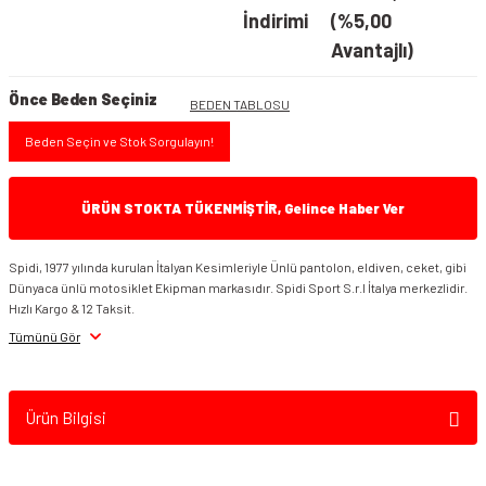
İndirimi
(%5,00
Avantajlı)
Önce Beden Seçiniz
BEDEN TABLOSU
Beden Seçin ve Stok Sorgulayın!
ÜRÜN STOKTA TÜKENMİŞTİR, Gelince Haber Ver
Spidi, 1977 yılında kurulan İtalyan Kesimleriyle Ünlü pantolon, eldiven, ceket, gibi
Dünyaca ünlü motosiklet Ekipman markasıdır. Spidi Sport S.r.l İtalya merkezlidir.
Hızlı Kargo & 12 Taksit.
Tümünü Gör
Ürün Bilgisi