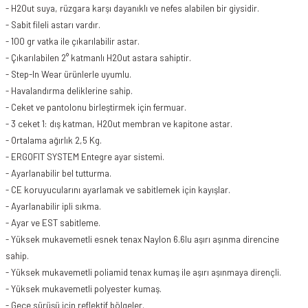
- H2Out suya, rüzgara karşı dayanıklı ve nefes alabilen bir giysidir.
- Sabit fileli astarı vardır.
- 100 gr vatka ile çıkarılabilir astar.
- Çıkarılabilen 2° katmanlı H2Out astara sahiptir.
- Step-In Wear ürünlerle uyumlu.
- Havalandırma deliklerine sahip.
- Ceket ve pantolonu birleştirmek için fermuar.
- 3 ceket 1: dış katman, H2Out membran ve kapitone astar.
- Ortalama ağırlık 2,5 Kg.
- ERGOFIT SYSTEM Entegre ayar sistemi.
- Ayarlanabilir bel tutturma.
- CE koruyucularını ayarlamak ve sabitlemek için kayışlar.
- Ayarlanabilir ipli sıkma.
- Ayar ve EST sabitleme.
- Yüksek mukavemetli esnek tenax Naylon 6.6lu aşırı aşınma direncine
sahip.
- Yüksek mukavemetli poliamid tenax kumaş ile aşırı aşınmaya dirençli.
- Yüksek mukavemetli polyester kumaş.
- Gece sürüşü için reflektif bölgeler.