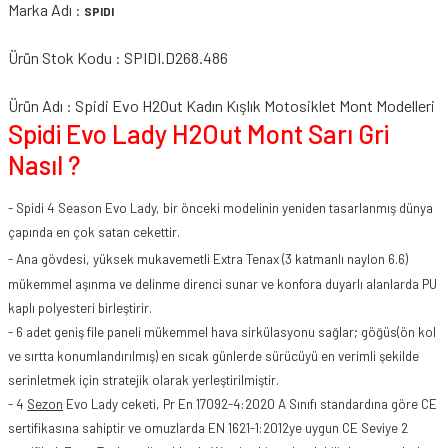
Marka Adı :
SPIDI
Ürün Stok Kodu : SPIDI.D268.486
Ürün Adı : Spidi Evo H2Out Kadın Kışlık Motosiklet Mont Modelleri
Spidi Evo Lady H2Out Mont Sarı Gri
Nasıl ?
- Spidi 4 Season Evo Lady, bir önceki modelinin yeniden tasarlanmış dünya
çapında en çok satan cekettir.
- Ana gövdesi, yüksek mukavemetli Extra Tenax (3 katmanlı naylon
6.6)
mükemmel aşınma ve delinme direnci sunar ve konfora duyarlı alanlarda PU
kaplı polyesteri birleştirir.
- 6 adet geniş file paneli mükemmel hava sirkülasyonu sağlar; göğüs(ön kol
ve sırtta konumlandırılmış) en sıcak günlerde sürücüyü en verimli şekilde
serinletmek için stratejik olarak yerleştirilmiştir.
- 4
Sezon
Evo Lady ceketi, Pr En 17092-4:2020 A Sınıfı standardına göre CE
sertifikasına sahiptir ve omuzlarda EN 1621-1:2012ye uygun CE
Seviye 2