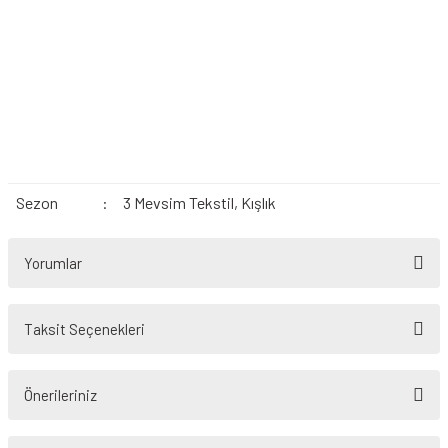
Sezon
:
3 Mevsim Tekstil, Kışlık
Yorumlar
Taksit Seçenekleri
Bu ürüne ilk yorumu siz yapın!
Önerileriniz
Yorum Yaz
Bu ürünün fiyat bilgisi, resim, ürün açıklamalarında ve diğer konularda