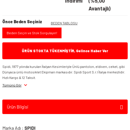
İndirimi
(%5,00
Avantajlı)
Önce Beden Seçiniz
BEDEN TABLOSU
Beden Seçin ve Stok Sorgulayın!
ÜRÜN STOKTA TÜKENMİŞTİR, Gelince Haber Ver
Spidi, 1977 yılında kurulan İtalyan Kesimleriyle Ünlü pantolon, eldiven, ceket, gibi
Dünyaca ünlü motosiklet Ekipman markasıdır. Spidi Sport S.r.l İtalya merkezlidir.
Hızlı Kargo & 12 Taksit.
Tümünü Gör
Ürün Bilgisi
Marka Adı :
SPIDI