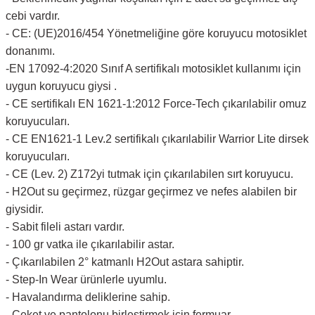
cebi vardır.
- CE: (UE)2016/454 Yönetmeliğine göre koruyucu motosiklet
donanımı.
-EN 17092-4:2020 Sınıf A sertifikalı motosiklet kullanımı için
uygun koruyucu giysi .
- CE sertifikalı EN 1621-1:2012 Force-Tech çıkarılabilir omuz
koruyucuları.
- CE EN1621-1 Lev.2 sertifikalı çıkarılabilir Warrior Lite dirsek
koruyucuları.
- CE (Lev. 2) Z172yi tutmak için çıkarılabilen sırt koruyucu.
- H2Out su geçirmez, rüzgar geçirmez ve nefes alabilen bir
giysidir.
- Sabit fileli astarı vardır.
- 100 gr vatka ile çıkarılabilir astar.
- Çıkarılabilen 2° katmanlı H2Out astara sahiptir.
- Step-In Wear ürünlerle uyumlu.
- Havalandırma deliklerine sahip.
- Ceket ve pantolonu birleştirmek için fermuar.