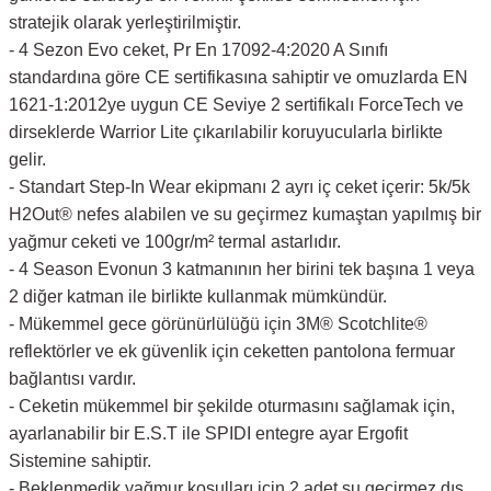
stratejik olarak yerleştirilmiştir.
- 4 Sezon Evo ceket, Pr En 17092-4:2020 A Sınıfı
standardına göre CE sertifikasına sahiptir ve omuzlarda EN
1621-1:2012ye uygun CE Seviye 2 sertifikalı ForceTech ve
dirseklerde Warrior Lite çıkarılabilir koruyucularla birlikte
gelir.
- Standart Step-In Wear ekipmanı 2 ayrı iç ceket içerir: 5k/5k
H2Out® nefes alabilen ve su geçirmez kumaştan yapılmış bir
yağmur ceketi ve 100gr/m² termal astarlıdır.
- 4 Season Evonun 3 katmanının her birini tek başına 1 veya
2 diğer katman ile birlikte kullanmak mümkündür.
- Mükemmel gece görünürlülüğü için 3M® Scotchlite®
reflektörler ve ek güvenlik için ceketten pantolona fermuar
bağlantısı vardır.
- Ceketin mükemmel bir şekilde oturmasını sağlamak için,
ayarlanabilir bir E.S.T ile SPIDI entegre ayar Ergofit
Sistemine sahiptir.
- Beklenmedik yağmur koşulları için 2 adet su geçirmez dış