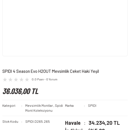
SPIDI 4 Season Evo H2OUT Mevsimlik Ceket Haki Yeşil
0.0 Puan - 0 Yorum
36.036,00 TL
Kategori
Mevsimlik Montlar
,
Spidi
Marka
SPIDI
Mont Koleksiyonu
Stok Kodu
SPIDI.D265.265
Havale
34.234,20 TL