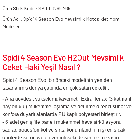
Ürün Stok Kodu : SPIDI.D265.265
Ürün Adı : Spidi 4 Season Evo Mevsimlik Motosiklet Mont
Modelleri
Spidi 4 Season Evo H2Out Mevsimlik
Ceket Haki Yeşil Nasıl ?
Spidi 4 Season Evo, bir önceki modelinin yeniden
tasarlanmış dünya çapında en çok satan cekettir.
- Ana gövdesi, yüksek mukavemetli Extra Tenax (3 katmanlı
naylon 6.6) mükemmel aşınma ve delinme direnci sunar ve
konfora duyarlı alanlarda PU kaplı polyesteri birleştirir.
- 6 adet geniş file paneli mükemmel hava sirkülasyonu
sağlar; göğüs(ön kol ve sırtta konumlandırılmış) en sıcak
günlerde sürücüyü en verimli şekilde serinletmek için