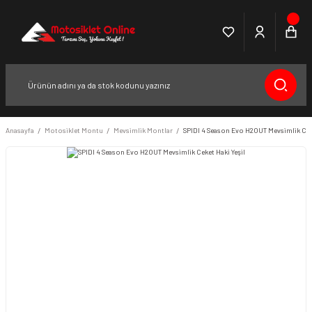
Anasayfa
Motosiklet Montu
Mevsimlik Montlar
SPIDI 4 Season Evo H2OUT Mevsimlik Ceke