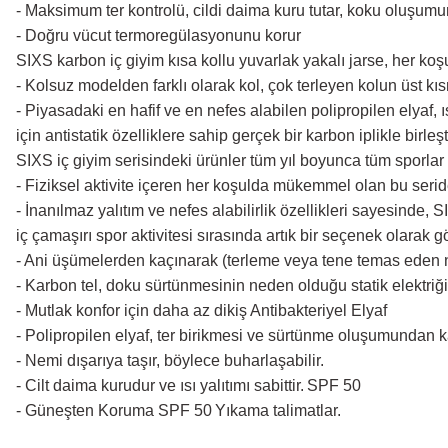
- Maksimum ter kontrolü, cildi daima kuru tutar, koku oluşum
- Doğru vücut termoregülasyonunu korur
SIXS karbon iç giyim kısa kollu yuvarlak yakalı jarse, her koş
- Kolsuz modelden farklı olarak kol, çok terleyen kolun üst kısm
- Piyasadaki en hafif ve en nefes alabilen polipropilen elyaf
için antistatik özelliklere sahip gerçek bir karbon iplikle birleş
SIXS iç giyim serisindeki ürünler tüm yıl boyunca tüm sporlar
- Fiziksel aktivite içeren her koşulda mükemmel olan bu seride
- İnanılmaz yalıtım ve nefes alabilirlik özellikleri sayesinde,
iç çamaşırı spor aktivitesi sırasında artık bir seçenek olarak 
- Ani üşümelerden kaçınarak (terleme veya tene temas eden ne
- Karbon tel, doku sürtünmesinin neden olduğu statik elektriği 
- Mutlak konfor için daha az dikiş
Antibakteriyel Elyaf
- Polipropilen elyaf, ter birikmesi ve sürtünme oluşumundan ka
- Nemi dışarıya taşır, böylece buharlaşabilir.
- Cilt daima kurudur ve ısı yalıtımı sabittir.
SPF 50
- Güneşten Koruma SPF 50
Yıkama talimatlar.