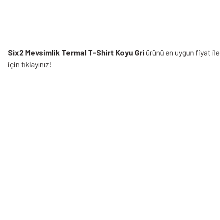
Six2 Mevsimlik Termal T-Shirt Koyu Gri
ürünü en uygun fiyat il
için tıklayınız!
Bu ürünün fiyat bilgisi, resim, ürün açıklamalarında ve diğer konularda yeters
Görüş ve önerileriniz için teşekkür ederiz.