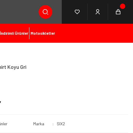
İndirimli Ürünler
Motosikletler
irt Koyu Gri
L
ünler
Marka
SIX2