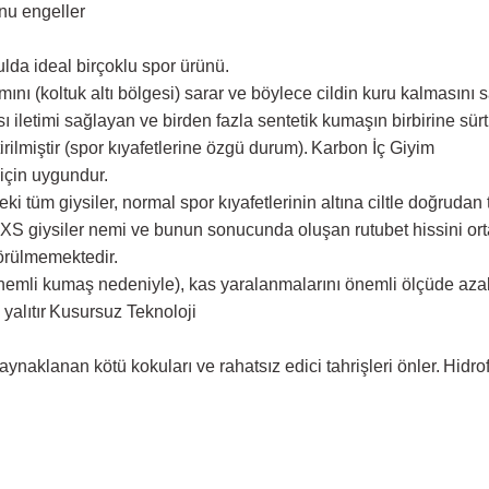
unu engeller
ulda ideal birçoklu spor ürünü.
ını (koltuk altı bölgesi) sarar ve böylece cildin kuru kalmasını s
, ısı iletimi sağlayan ve birden fazla sentetik kumaşın birbiri
tirilmiştir (spor kıyafetlerine özgü durum).
Karbon İç Giyim
 için uygundur.
ki tüm giysiler, normal spor kıyafetlerinin altına ciltle doğruda
 SIXS giysiler nemi ve bunun sonucunda oluşan rutubet hissini ort
görülmemektedir.
mli kumaş nedeniyle), kas yaralanmalarını önemli ölçüde azaltı
yalıtır
Kusursuz Teknoloji
ynaklanan kötü kokuları ve rahatsız edici tahrişleri önler.
Hidro