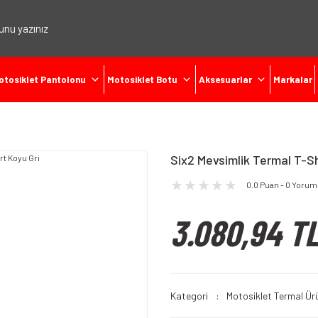
otosiklet Pantolonu
Motosiklet Botu
Aksesuarlar
Markalar
Six2 Mevsimlik Termal T-Sh
0.0 Puan - 0 Yorum
3.080,94 T
Kategori
Motosiklet Termal Ür