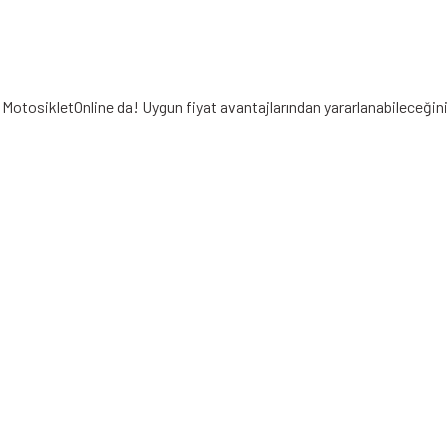
e MotosikletOnline da! Uygun fiyat avantajlarından yararlanabileceğin
iz gördüğünüz noktaları öneri formunu kullanarak tarafımıza iletebilirsiniz.
Bu ürüne ilk yorumu siz yapın!