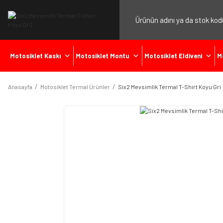
Motosiklet Kaskı
Motosiklet Montu
Motosiklet Eldiveni
M
Anasayfa
Motosiklet Termal Ürünler
Six2 Mevsimlik Termal T-Shirt Koyu Gri