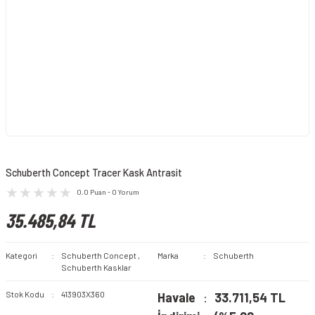
Schuberth Concept Tracer Kask Antrasit
0.0 Puan - 0 Yorum
35.485,84 TL
Kategori
Schuberth Concept
,
Marka
Schuberth
Schuberth Kasklar
Stok Kodu
413903X360
Havale
33.711,54 TL