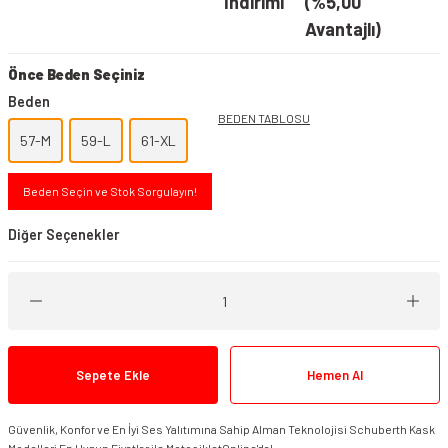
İndirimi
(%5,00
Avantajlı)
Önce Beden Seçiniz
Beden
BEDEN TABLOSU
57-M
59-L
61-XL
Beden Seçin ve Stok Sorgulayın!
Diğer Seçenekler
Sepete Ekle
Hemen Al
Güvenlik, Konfor ve En İyi Ses Yalıtımına Sahip Alman Teknolojisi Schuberth Kask