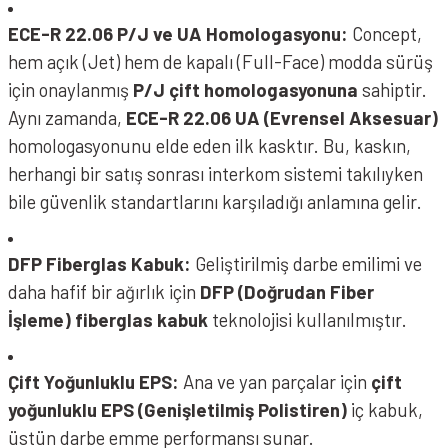
ECE-R 22.06 P/J ve UA Homologasyonu:
Concept,
hem açık (Jet) hem de kapalı (Full-Face) modda sürüş
için onaylanmış
P/J çift homologasyonuna
sahiptir.
Aynı zamanda,
ECE-R 22.06 UA (Evrensel Aksesuar)
homologasyonunu elde eden ilk kasktır. Bu, kaskın,
herhangi bir satış sonrası interkom sistemi takılıyken
bile güvenlik standartlarını karşıladığı anlamına gelir.
DFP Fiberglas Kabuk:
Geliştirilmiş darbe emilimi ve
daha hafif bir ağırlık için
DFP (Doğrudan Fiber
İşleme) fiberglas kabuk
teknolojisi kullanılmıştır.
Çift Yoğunluklu EPS:
Ana ve yan parçalar için
çift
yoğunluklu EPS (Genişletilmiş Polistiren)
iç kabuk,
üstün darbe emme performansı sunar.