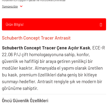
Modelleri En Uygun Fiyatlar ile MotosikletOnline'da!
Schuberth Concept Kask Mat Siyah
Schuberth Concept Kask Glossy Beyaz
Tümünü Gör
Ürün Bilgisi
Schuberth Concept Tracer Antrasit
Schuberth Concept Tracer Çene Açılır Kask
, ECE-R
22.06 P/J çift homologasyonuna sahip, konfor,
güvenlik ve hafifliği bir araya getiren yenilikçi bir
modüler kasktır. Almanya'da el yapımı olarak üretilen
Schuberth Concept Tracer Kask Kırmızı
bu kask, premium özellikleri daha geniş bir kitleye
sunmayı hedefler. Antrasit rengiyle şık ve modern bir
görünüme sahiptir.
Öncü Güvenlik Özellikleri