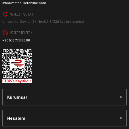
info@motosikletonline.com
MERKEZ - AVCILAR
Üniversite, Ceyhun Sk. No:2/A, 34320 Avcılar/İstanbul
MERKEZ TELEFON
+90 532 778 66 86
Kurumsal
Hesabım