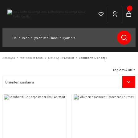
Anasayfa
Motosiklet Kaskı
Çene Açılır Kasklar
Schuberth Concept
Toplam 4 ürün