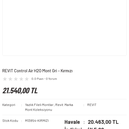
REVIT Control Air H2O Mont Gri - Kırmızı
0.0 Puan - 0 Yorum
21.540,00 TL
Kategori
Yazlık Fileli Montlar
,
Revit
Marka
REVIT
Mont Koleksiyonu
Stok Kodu
M13854-KIRMIZI
Havale
20.463,00 TL