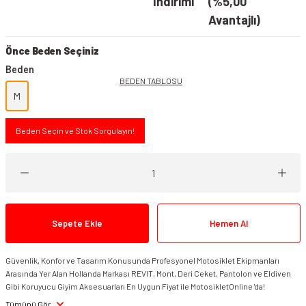
İndirimi
(%5,00
Avantajlı)
Önce Beden Seçiniz
Beden
BEDEN TABLOSU
M
Beden Seçin ve Stok Sorgulayın!
Sepete Ekle
Hemen Al
Güvenlik, Konfor ve Tasarım Konusunda Profesyonel Motosiklet Ekipmanları
Arasında Yer Alan Hollanda Markası REVIT, Mont, Deri Ceket, Pantolon ve Eldiven
Gibi Koruyucu Giyim Aksesuarları En Uygun Fiyat ile MotosikletOnline 'da!
Tümünü Gör