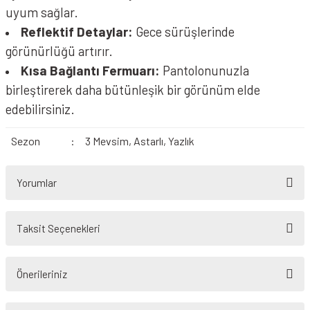
uyum sağlar.
Reflektif Detaylar:
Gece sürüşlerinde
görünürlüğü artırır.
Kısa Bağlantı Fermuarı:
Pantolonunuzla
birleştirerek daha bütünleşik bir görünüm elde
edebilirsiniz.
Sezon
:
3 Mevsim, Astarlı, Yazlık
Yorumlar
Taksit Seçenekleri
Bu ürüne ilk yorumu siz yapın!
Önerileriniz
Yorum Yaz
Bu ürünün fiyat bilgisi, resim, ürün açıklamalarında ve diğer konularda