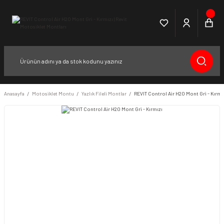
Anasayfa
Motosiklet Montu
Yazlık Fileli Montlar
REVIT Control Air H2O Mont Gri - Kırmı