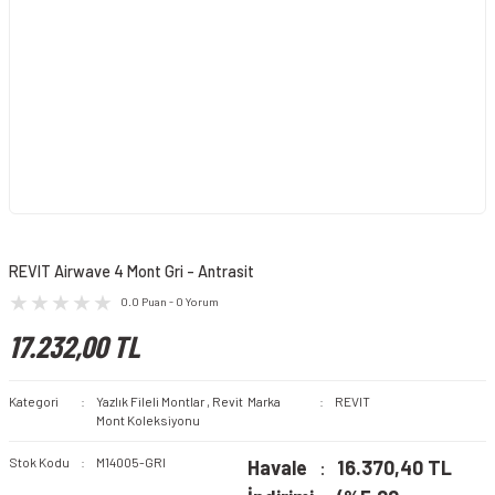
REVIT Airwave 4 Mont Gri - Antrasit
0.0 Puan - 0 Yorum
17.232,00 TL
Kategori
Yazlık Fileli Montlar
,
Revit
Marka
REVIT
Mont Koleksiyonu
Stok Kodu
M14005-GRI
Havale
16.370,40 TL