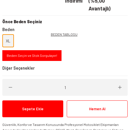
İndirimi
(%5,00
Avantajlı)
Önce Beden Seçiniz
Beden
BEDEN TABLOSU
XL
Beden Seçin ve Stok Sorgulayın!
Diğer Seçenekler
Sepete Ekle
Hemen Al
REVIT Airwave 4 Mont Siyah
Güvenlik, Konfor ve Tasarım Konusunda Profesyonel Motosiklet Ekipmanları