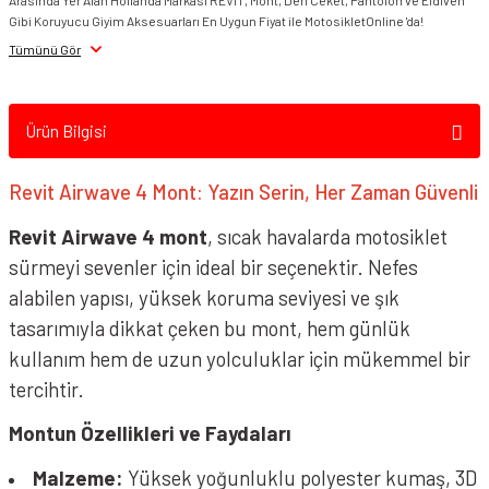
Arasında Yer Alan Hollanda Markası REVIT, Mont, Deri Ceket, Pantolon ve Eldiven
Gibi Koruyucu Giyim Aksesuarları En Uygun Fiyat ile MotosikletOnline 'da!
Tümünü Gör
Ürün Bilgisi
Revit Airwave 4 Mont: Yazın Serin, Her Zaman Güvenli
Revit Airwave 4 mont
, sıcak havalarda motosiklet
sürmeyi sevenler için ideal bir seçenektir. Nefes
alabilen yapısı, yüksek koruma seviyesi ve şık
tasarımıyla dikkat çeken bu mont, hem günlük
kullanım hem de uzun yolculuklar için mükemmel bir
tercihtir.
Montun Özellikleri ve Faydaları
Malzeme:
Yüksek yoğunluklu polyester kumaş, 3D