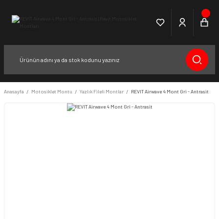
Anasayfa
Motosiklet Montu
Yazlık Fileli Montlar
REVIT Airwave 4 Mont Gri - Antrasit