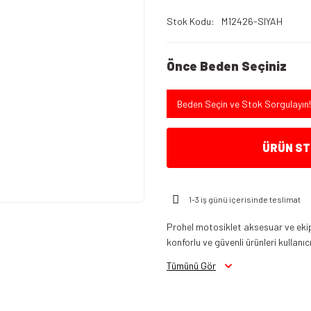
Stok Kodu
M12426-SIYAH
Önce Beden Seçiniz
Beden Seçin ve Stok Sorgulayın!
ÜRÜN STO
1-3 iş günü içerisinde teslimat
Prohel motosiklet aksesuar ve ekipm
konforlu ve güvenli ürünleri kullanıc
Tümünü Gör