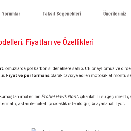
Yorumlar
Taksit Seçenekleri
Önerileriniz
lleri, Fiyatları ve Özellikleri
nt
, omuzlarda polikarbon slider eklere sahip, CE onaylı omuz ve dirs
dur.
Fiyat ve performans
olarak tavsiye edilen motosiklet montu se
 kumaştan imal edilen
Prohel Hawk Mont
, çıkarılabilir su geçirmezliğ
ermal iç astarı ile ceket içi sıcaklık istenildiği gibi ayarlanabiliyor.