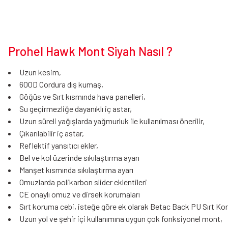
Prohel Hawk Mont Siyah Nasıl ?
Uzun kesim,
600D Cordura dış kumaş,
Göğüs ve Sırt kısmında hava panelleri,
Su geçirmezliğe dayanıklı iç astar,
Uzun süreli yağışlarda yağmurluk ile kullanılması önerilir,
Çıkarılabilir iç astar,
Reflektif yansıtıcı ekler,
Bel ve kol üzerinde sıkılaştırma ayarı
Manşet kısmında sıkılaştırma ayarı
Omuzlarda polikarbon slider eklentileri
CE onaylı omuz ve dirsek korumaları
Sırt koruma cebi, isteğe göre ek olarak
Betac Back PU Sırt Ko
Uzun yol ve şehir içi kullanımına uygun çok fonksiyonel mont,