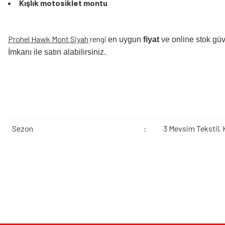
Kışlık motosiklet montu
Prohel Hawk Mont Siyah
rengi
en uygun
fiyat
ve online stok güv
İmkanı ile satın alabilirsiniz.
Sezon
:
3 Mevsim Tekstil, K
Bu ürünün fiyat bilgisi, resim, ürün açıklamalarında ve diğer konularda yeters
Görüş ve önerileriniz için teşekkür ederiz.
Ürün resmi kalitesiz, bozuk veya görüntülenemiyor.
Bazen işler planlandığı gibi gitmeyebilir…
Ürün açıklamasında eksik bilgiler bulunuyor.
Ürün bilgilerinde hatalar bulunuyor.