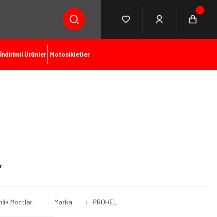
İndirimli Ürünler
Motosikletler
L
lik Montlar
Marka
PROHEL