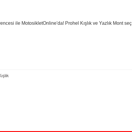
encesi ile MotosikletOnline'da! Prohel Kışlık ve Yazlık Mont seçe
ışlık
iz gördüğünüz noktaları öneri formunu kullanarak tarafımıza iletebilirsiniz.
Bu ürüne ilk yorumu siz yapın!
Yorum Yaz