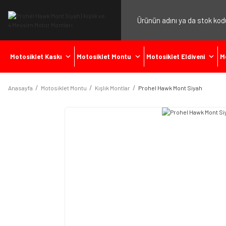
Motosiklet Kaskı
Motosiklet Montu
Motosiklet Eldiveni
M
Anasayfa
Motosiklet Montu
Kışlık Montlar
Prohel Hawk Mont Siyah