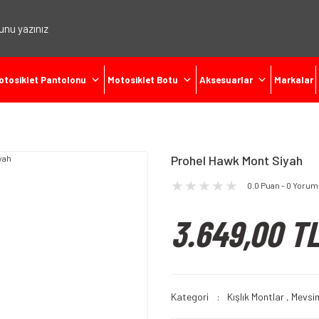
otosiklet Pantolonu
Motosiklet Botu
Aksesuarlar
Markalar
Prohel Hawk Mont Siyah
0.0 Puan - 0 Yorum
3.649,00 T
Kategori
Kışlık Montlar
,
Mevsim