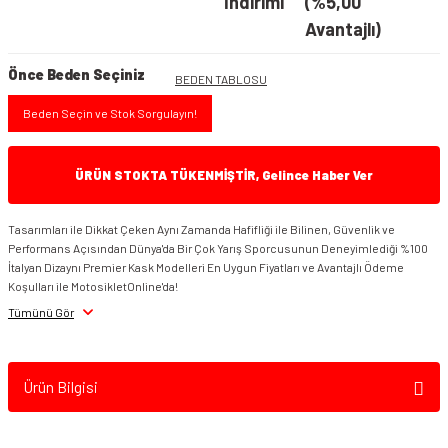
İndirimi
(%5,00
Avantajlı)
Önce Beden Seçiniz
BEDEN TABLOSU
Beden Seçin ve Stok Sorgulayın!
ÜRÜN STOKTA TÜKENMİŞTİR, Gelince Haber Ver
Tasarımları ile Dikkat Çeken Aynı Zamanda Hafifliği ile Bilinen, Güvenlik ve
Performans Açısından Dünya'da Bir Çok Yarış Sporcusunun Deneyimlediği %100
İtalyan Dizaynı Premier Kask Modelleri En Uygun Fiyatları ve Avantajlı Ödeme
Koşulları ile MotosikletOnline'da!
Tümünü Gör
Ürün Bilgisi