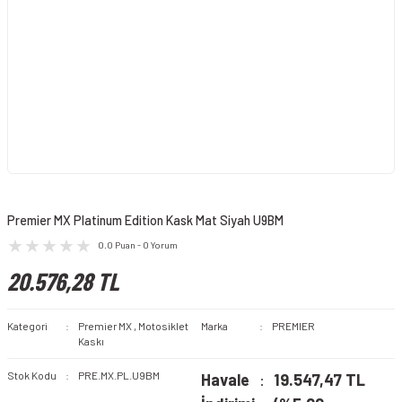
Premier MX Platinum Edition Kask Mat Siyah U9BM
0.0 Puan - 0 Yorum
20.576,28 TL
Kategori
Premier MX
,
Motosiklet
Marka
PREMIER
Kaskı
Stok Kodu
PRE.MX.PL.U9BM
Havale
19.547,47 TL