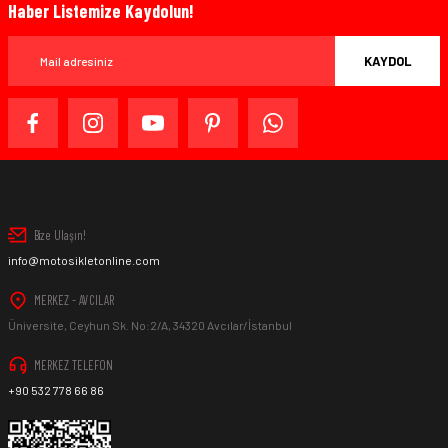
Haber Listemize Kaydolun!
KAYDOL
Bize Ulaşın!
info@motosikletonline.com
MERKEZ - AVCILAR
Üniversite, Ceyhun Sk. No:2/A, 34320 Avcılar/İstanbul
MERKEZ TELEFON
+90 532 778 66 86