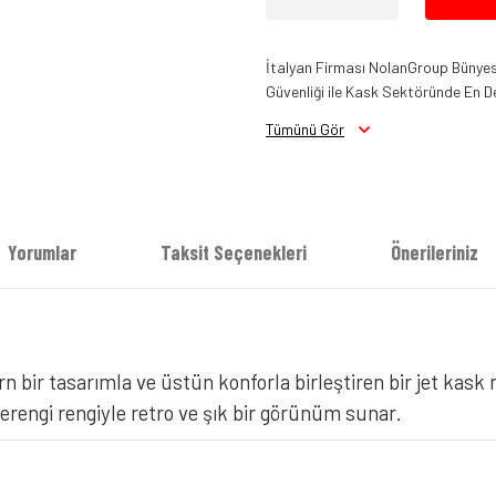
İtalyan Firması NolanGroup Bünyesi
Güvenliği ile Kask Sektöründe En D
Tümünü Gör
Yorumlar
Taksit Seçenekleri
Önerileriniz
Nolan N30-4 T Classico 305 Camlı
rn bir tasarımla ve üstün konforla birleştiren bir jet kask m
erengi rengiyle retro ve şık bir görünüm sunar.