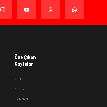
ijinal ambalajında (paketi açılmamış ve kullanılmamış
ade edebilir veya değiştirebilirsiniz.
kullanmadan
teslim tarihinden itibaren
14
(on dört)
gün süre
a
Öne Çıkan
Sayfalar
r.
Kasklar
Montlar
Eldivenler
z
teslim alınmamaktadır.