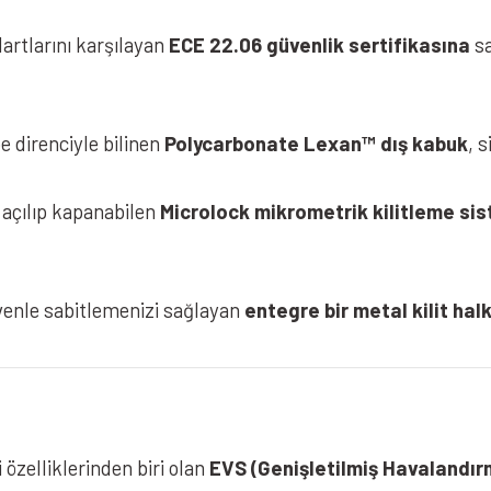
artlarını karşılayan
ECE 22.06 güvenlik sertifikasına
sa
e direnciyle bilinen
Polycarbonate Lexan™ dış kabuk
, 
e açılıp kapanabilen
Microlock mikrometrik kilitleme si
venle sabitlemenizi sağlayan
entegre bir metal kilit hal
NOLAN N30-4 T Classico Nobile 317
özelliklerinden biri olan
EVS (Genişletilmiş Havalandır