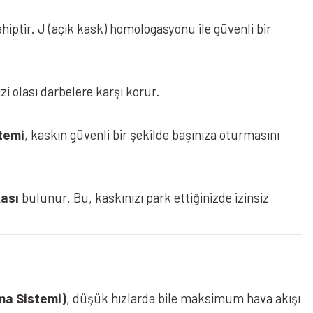
hiptir. J (açık kask) homologasyonu ile güvenli bir
sizi olası darbelere karşı korur.
stemi
, kaskın güvenli bir şekilde başınıza oturmasını
kası
bulunur. Bu, kaskınızı park ettiğinizde izinsiz
 Vizörlü Açık Kask Mat Kahverengi
ma Sistemi)
, düşük hızlarda bile maksimum hava akışı