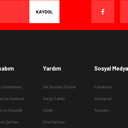
ışverişten herhangi bir sebeple memnun kalmadığınızda, ürünü or
 gün içinde, kargo ücreti alıcı müşteriye ait olmak kaydıyla ürünü i
KAYDOL
Gönder
unuz her ürünü
ambalajını tahrip etmeden, bozmadan, ürünü 
sabım
Yardım
Sosyal Medy
ş Sözleşmesi
Sık Sorulan Sorular
Facebook
sunulamayacağından dolayı
, iade talebiniz kabul edilmeyecekti
e ve Teslimat
Kargo Takibi
Instagram
lik ve Güvenlik
Üyelik
Youtube
nti Şartları
Site Haritası
rak tarafımıza ulaştırılması zorunludur. Aksi halde gönderilerini