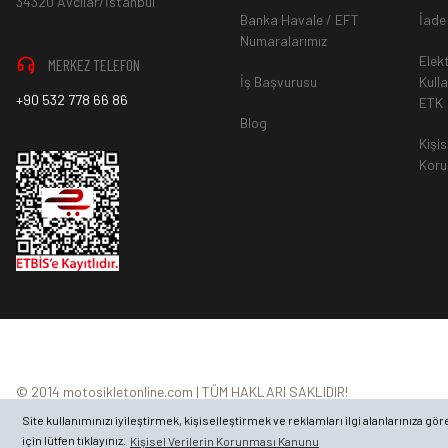
34320 Avcılar/İstanbul
Banka Havale / EFT
İade
Numaralarımız
Elek
MERKEZ TELEFON
*
Ürün mağazamıza ulaştıktan sonra gerekli incelemelerin ardınd
İş Başvurusu
Kull
+90 532 778 66 86
ETK
hesaba ya da Kredi Kartına "Beş (5) ile On (10) iş günü” aras
Blog
durumlar ilgili bankanız ile yapılan sözleşme yükümlülüğüne ai
Kişis
Koru
*Üyelikli Alışverişler;
© 2014 motosikletonline.com | TÜM HAKLARI SAKLIDIR!
İşlem çok daha kolaydır. Üye girişi yapıldıktan sonra hesabın
Site kullanımınızı iyileştirmek, kişiselleştirmek ve reklamları ilgi alanlarınıza g
bırakabilirsiniz.
için lütfen tıklayınız.
Kişisel Verilerin Korunması Kanunu