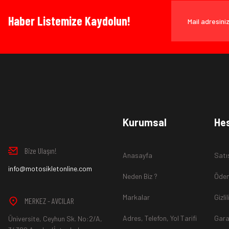
Ürün fiyatı diğer sitelerden daha pahalı.
www.MotosikletOnline.com alışveriş sitesinden yaptığınız al
Bu ürüne benzer farklı alternatifler olmalı.
Haber Listemize Kaydolun!
olarak), faturası ile birlikte, satın alma tarihinden itibaren 14
Ürün İadesi Nasıl Sağlanır ?
www.MotosikletOnline.com alışveriş sitesinden almış olduğ
Kurumsal
He
içinde teslim aldığınız şekli ile iade edebilirsiniz.
Bize Ulaşın!
Anasayfa
Satı
Aksi durum söz konusu olduğunda
info@motosikletonline.com
ürün "Yeniden Satışa” 
Neden Biz ?
Ödem
Markalar
Gizli
MERKEZ - AVCILAR
Adres, Telefon, Yol Tarifi
Gara
Üniversite, Ceyhun Sk. No:2/A,
*İade ve Değişim sürecinde ürünlerin
"Gönderici Ödemeli”
ola