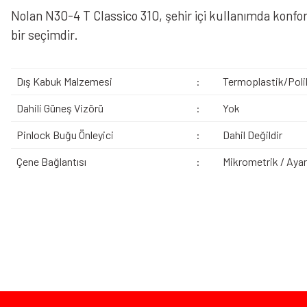
Nolan N30-4 T Classico 310, şehir içi kullanımda konfo
bir seçimdir.
Dış Kabuk Malzemesi
:
Termoplastik/Poli
Dahili Güneş Vizörü
:
Yok
Pinlock Buğu Önleyici
:
Dahil Değildir
Çene Bağlantısı
:
Mikrometrik / Ayarl
Bu ürünün fiyat bilgisi, resim, ürün açıklamalarında ve diğer konularda yeters
Görüş ve önerileriniz için teşekkür ederiz.
Ürün resmi kalitesiz, bozuk veya görüntülenemiyor.
Bazen işler planlandığı gibi gitmeyebilir…
Ürün açıklamasında eksik bilgiler bulunuyor.
Ürün bilgilerinde hatalar bulunuyor.