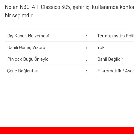
Nolan N30-4 T Classico 305, şehir içi kullanımda konfo
bir seçimdir.
Dış Kabuk Malzemesi
:
Termoplastik/Poli
Dahili Güneş Vizörü
:
Yok
Pinlock Buğu Önleyici
:
Dahil Değildir
Çene Bağlantısı
:
Mikrometrik / Ayarl
Bu ürünün fiyat bilgisi, resim, ürün açıklamalarında ve diğer konularda yeters
Görüş ve önerileriniz için teşekkür ederiz.
Ürün resmi kalitesiz, bozuk veya görüntülenemiyor.
Bazen işler planlandığı gibi gitmeyebilir…
Ürün açıklamasında eksik bilgiler bulunuyor.
Ürün bilgilerinde hatalar bulunuyor.