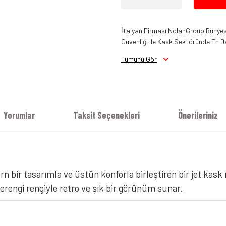
İtalyan Firması NolanGroup Bünyesi
Güvenliği ile Kask Sektöründe En D
Tümünü Gör
Yorumlar
Taksit Seçenekleri
Önerileriniz
Nolan N30-4 T Classico 310 Camlı 
ern bir tasarımla ve üstün konforla birleştiren bir jet kask m
erengi rengiyle retro ve şık bir görünüm sunar.