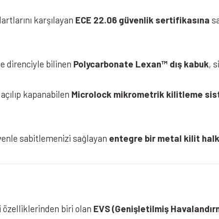
artlarını karşılayan
ECE 22.06 güvenlik sertifikasına
sa
e direnciyle bilinen
Polycarbonate Lexan™ dış kabuk
, 
e açılıp kapanabilen
Microlock mikrometrik kilitleme si
NOLAN N30-4 T Classico Nobile 317
venle sabitlemenizi sağlayan
entegre bir metal kilit hal
özelliklerinden biri olan
EVS (Genişletilmiş Havalandır