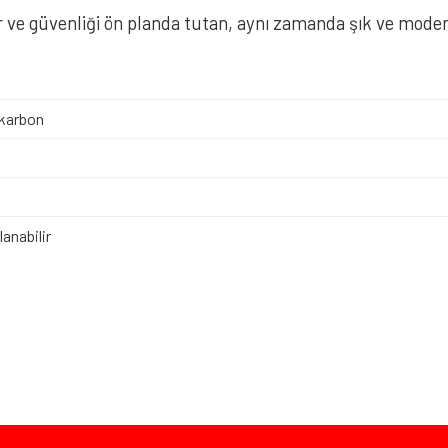
r ve güvenliği ön planda tutan, aynı zamanda şık ve mode
karbon
anabilir
iz gördüğünüz noktaları öneri formunu kullanarak tarafımıza iletebilirsiniz.
Bu ürüne ilk yorumu siz yapın!
Yorum Yaz