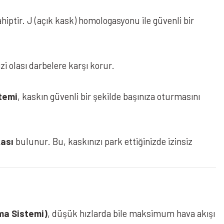
hiptir. J (açık kask) homologasyonu ile güvenli bir
sizi olası darbelere karşı korur.
stemi
, kaskın güvenli bir şekilde başınıza oturmasını
 Vizörlü Açık Kask Mat Kahverengi
kası
bulunur. Bu, kaskınızı park ettiğinizde izinsiz
ma Sistemi)
, düşük hızlarda bile maksimum hava akışı