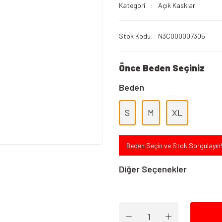
Kategori
Açık Kasklar
Stok Kodu
N3C000007305
Önce Beden Seçiniz
Beden
S
M
XL
Beden Seçin ve Stok Sorgulayın!
Diğer Seçenekler