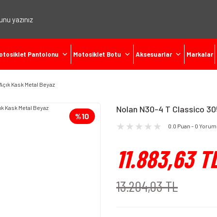
otosiklet Pantolonu
Motosiklet Botu
Aksesuarlar
Markalar
Açık Kask Metal Beyaz
Nolan N30-4 T Classico 30
%10
0.0 Puan - 0 Yorum
11.883,63 T
13.204,03 TL