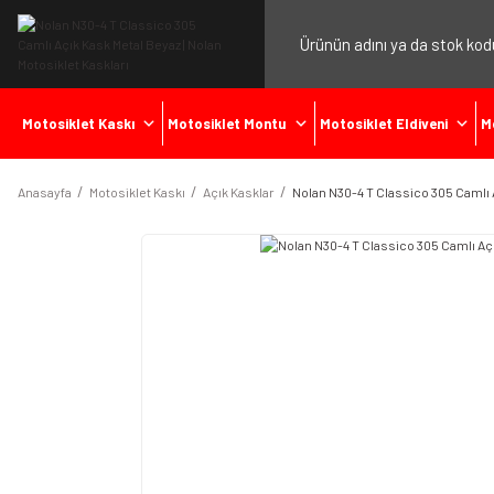
Motosiklet Kaskı
Motosiklet Montu
Motosiklet Eldiveni
M
Anasayfa
Motosiklet Kaskı
Açık Kasklar
Nolan N30-4 T Classico 305 Camlı 