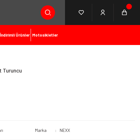
İndirimli Ürünler
Motosikletler
t Turuncu
rı
Marka
NEXX