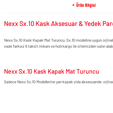
Ürün Bilgisi
Nexx Sx.10 Kask Aksesuar & Yedek Par
Nexx Sx.10 Kask Kapak Mat Turuncu, Sx.10 modeline uygun orjinal 
vade farksız 9 taksit imkanı ve hızlı kargo ile sitemizden satın alab
Nexx Sx.10 Kask Kapak Mat Turuncu
Sadece Nexx Sx.10 Modellerine yan kapak vida aksesuarıdır, orjinal
Bu ürünün fiyat bilgisi, resim, ürün açıklamalarında ve diğer konularda yeters
Görüş ve önerileriniz için teşekkür ederiz.