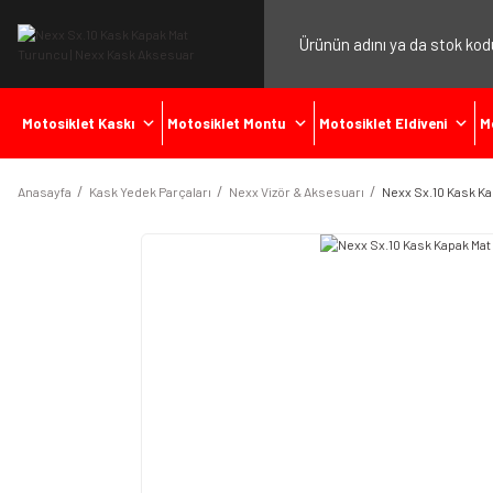
Motosiklet Kaskı
Motosiklet Montu
Motosiklet Eldiveni
M
Anasayfa
Kask Yedek Parçaları
Nexx Vizör & Aksesuarı
Nexx Sx.10 Kask K