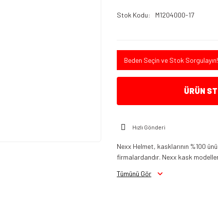
Stok Kodu
M1204000-17
Beden Seçin ve Stok Sorgulayın!
ÜRÜN STO
Hızlı Gönderi
Nexx Helmet, kasklarının %100 ünü 
firmalardandır. Nexx kask modelleri
Tümünü Gör