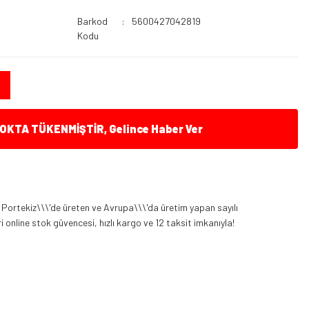
Barkod
5600427042819
Kodu
KTA TÜKENMİŞTİR, Gelince Haber Ver
Portekiz\\\'de üreten ve Avrupa\\\'da üretim yapan sayılı
 online stok güvencesi, hızlı kargo ve 12 taksit imkanıyla!