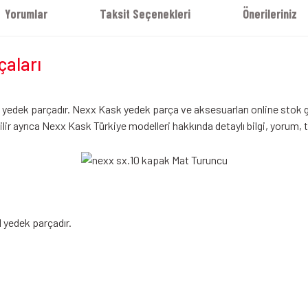
Yorumlar
Taksit Seçenekleri
Önerileriniz
çaları
yedek parçadır. Nexx Kask yedek parça ve aksesuarları online stok gü
ilir ayrıca Nexx Kask Türkiye modelleri hakkında detaylı bilgi, yorum, 
 yedek parçadır.
iz gördüğünüz noktaları öneri formunu kullanarak tarafımıza iletebilirsiniz.
Bu ürüne ilk yorumu siz yapın!