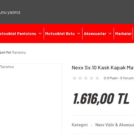
otosiklet Pantolonu
Motosiklet Botu
Aksesuarlar
Markalar
apak Mat Turuncu
Nexx Sx.10 Kask Kapak Ma
0.0 Puan - 0 Yorum
1.616,00 TL
Kategori
Nexx Vizör & Aksesua