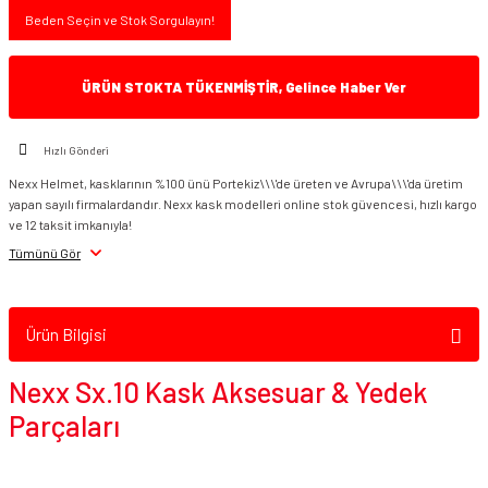
Beden Seçin ve Stok Sorgulayın!
ÜRÜN STOKTA TÜKENMİŞTİR, Gelince Haber Ver
Hızlı Gönderi
Nexx Helmet, kasklarının %100 ünü Portekiz\\\'de üreten ve Avrupa\\\'da üretim
yapan sayılı firmalardandır. Nexx kask modelleri online stok güvencesi, hızlı kargo
ve 12 taksit imkanıyla!
Tümünü Gör
Ürün Bilgisi
Nexx Sx.10 Kask Aksesuar & Yedek
Parçaları