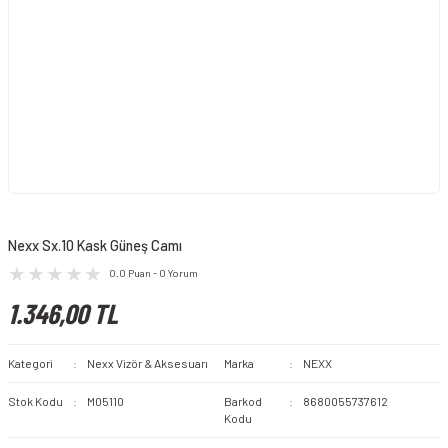
Nexx Sx.10 Kask Güneş Camı
0.0 Puan - 0 Yorum
1.346,00 TL
Kategori
Nexx Vizör & Aksesuarı
Marka
NEXX
Stok Kodu
M05110
Barkod
8680055737612
Kodu