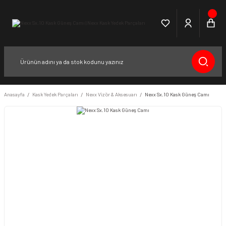
Anasayfa
Kask Yedek Parçaları
Nexx Vizör & Aksesuarı
Nexx Sx.10 Kask Güneş Camı