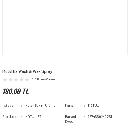
Motul E9 Wash & Wax Spray
0.0 Puan - 0 Yorum
180,00 TL
Kategori
Motor Bakım Ürünleri
Marka
MOTUL
Stok Kodu
MOTUL-E9
Barkod
3374650240251
Kodu