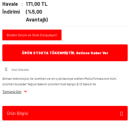
Havale
171,00 TL
İndirimi
(%5,00
Avantajlı)
Beden Seçin ve Stok Sorgulayın!
ÜRÜN STOKTA TÜKENMİŞTİR, Gelince Haber Ver
Hızlı Gönderi
Alman teknolojisi ile üretilen ve en çok tavsiye edilen Motul firmasının tüm
ürünleri burada! Yağ ve bakım ürünleri hızlı kargo & 12 taksit ile.
Tümünü Gör
Ürün Bilgisi