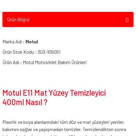
Ürün Bilgisi
Motul C5 Pasta Zincir Yağı
Marka Adı :
Motul
Motul C4 Factory Line Racing Zincir Yağı
Ürün Stok Kodu : 303-105051
Ürün Adı : Motul Motosiklet Bakım Ürünleri
Motul E11 Mat Yüzey Temizleyici
400ml Nasıl ?
Plastik ve boya alanlarındaki tüm düz ve mat yüzeyleri yeniler,
bakımını sağlar ve yapışmadan temizler. Temizlendikten sonra