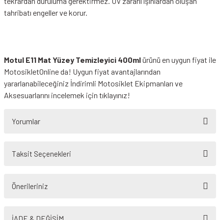
tekrardan duruluma gerektirmez. UV zararlı ışınlardan oluşan
tahribatı engeller ve korur.
Motul E11 Mat Yüzey Temizleyici 400ml
ürünü en uygun fiyat ile
MotosikletOnline da! Uygun fiyat avantajlarından
yararlanabileceğiniz
İndirimli Motosiklet Ekipmanları
ve
Aksesuarlarını incelemek için tıklayınız!
Yorumlar
Taksit Seçenekleri
Bu ürüne ilk yorumu siz yapın!
Önerileriniz
Yorum Yaz
Bu ürünün fiyat bilgisi, resim, ürün açıklamalarında ve diğer konularda
yetersiz gördüğünüz noktaları öneri formunu kullanarak tarafımıza
İADE & DEĞİŞİM