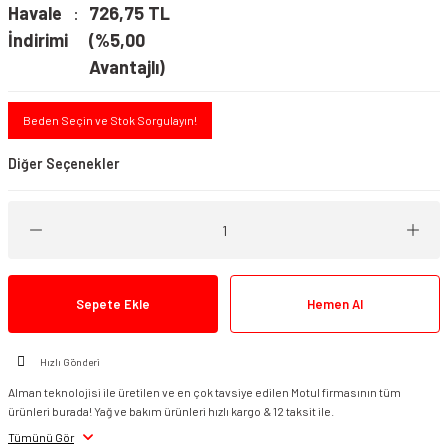
Havale
726,75 TL
İndirimi
(%5,00
Avantajlı)
Beden Seçin ve Stok Sorgulayın!
Diğer Seçenekler
Motul C2 Zincir Yağı
Sepete Ekle
Hemen Al
Motul C1 Zincir Temizleme
Motul C3 Off Road Zincir Yağı
Hızlı Gönderi
Alman teknolojisi ile üretilen ve en çok tavsiye edilen Motul firmasının tüm
ürünleri burada! Yağ ve bakım ürünleri hızlı kargo & 12 taksit ile.
Tümünü Gör