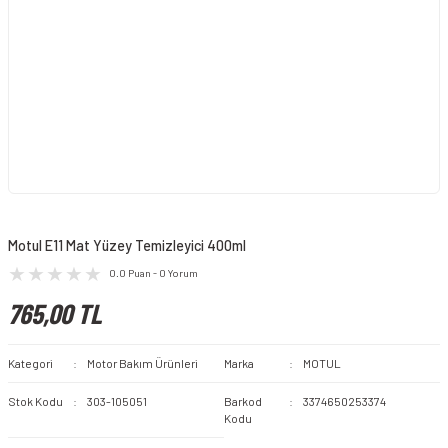
Motul E11 Mat Yüzey Temizleyici 400ml
0.0 Puan - 0 Yorum
765,00 TL
Kategori
Motor Bakım Ürünleri
Marka
MOTUL
Stok Kodu
303-105051
Barkod
3374650253374
Kodu