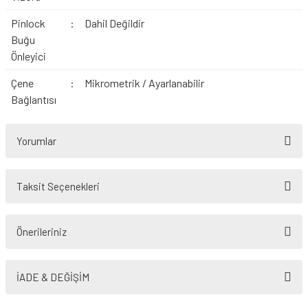
Pinlock
:
Dahil Değildir
Buğu
Önleyici
Çene
:
Mikrometrik / Ayarlanabilir
Bağlantısı
Yorumlar
Taksit Seçenekleri
Bu ürüne ilk yorumu siz yapın!
Önerileriniz
Yorum Yaz
Bu ürünün fiyat bilgisi, resim, ürün açıklamalarında ve diğer konularda
yetersiz gördüğünüz noktaları öneri formunu kullanarak tarafımıza
İADE & DEĞİŞİM
iletebilirsiniz.
Görüş ve önerileriniz için teşekkür ederiz.