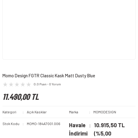
Momo Design FGTR Classic Kask Matt Dusty Blue
0.0 Puan - 0 Yorum
11.490,00 TL
Kategori
Açık Kasklar
Marka
MOMODESIGN
Stok Kodu
MOMO-184A7001.006
Havale
10.915,50 TL
İndirimi
(%5,00