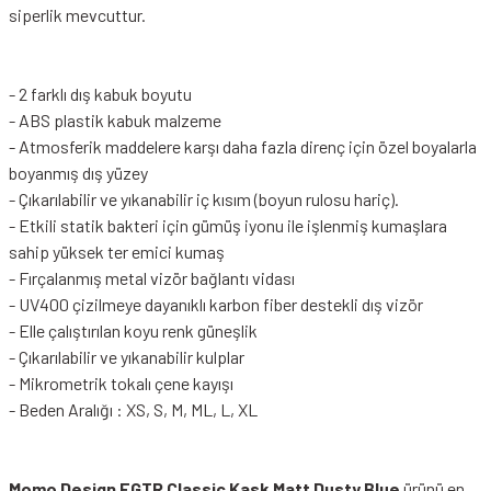
siperlik mevcuttur.
- 2 farklı dış kabuk boyutu
- ABS plastik kabuk malzeme
- Atmosferik maddelere karşı daha fazla direnç için özel boyalarla
boyanmış dış yüzey
- Çıkarılabilir ve yıkanabilir iç kısım (boyun rulosu hariç).
- Etkili statik bakteri için gümüş iyonu ile işlenmiş kumaşlara
sahip yüksek ter emici kumaş
- Fırçalanmış metal vizör bağlantı vidası
- UV400 çizilmeye dayanıklı karbon fiber destekli dış vizör
- Elle çalıştırılan koyu renk güneşlik
- Çıkarılabilir ve yıkanabilir kulplar
- Mikrometrik tokalı çene kayışı
- Beden Aralığı : XS, S, M, ML, L, XL
Momo Design FGTR Classic Kask Matt Dusty Blue
ürünü en