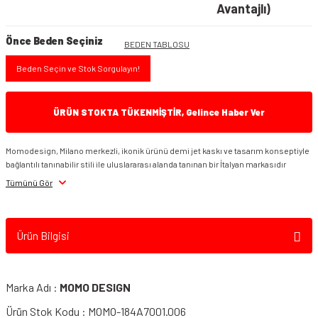
Avantajlı)
Önce Beden Seçiniz
BEDEN TABLOSU
Beden Seçin ve Stok Sorgulayın!
ÜRÜN STOKTA TÜKENMİŞTİR, Gelince Haber Ver
Momodesign, Milano merkezli, ikonik ürünü demi jet kaskı ve tasarım konseptiyle
bağlantılı tanınabilir stili ile uluslararası alanda tanınan bir İtalyan markasıdır
Tümünü Gör
Ürün Bilgisi
Marka Adı :
MOMO DESIGN
Ürün Stok Kodu : MOMO-184A7001.006