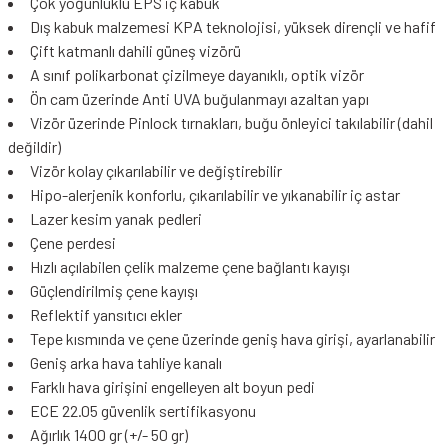
Çok yoğunluklu EPS iç kabuk
Dış kabuk malzemesi KPA teknolojisi, yüksek dirençli ve hafif
Çift katmanlı dahili güneş vizörü
A sınıf polikarbonat çizilmeye dayanıklı, optik vizör
Ön cam üzerinde Anti UVA buğulanmayı azaltan yapı
Vizör üzerinde Pinlock tırnakları, buğu önleyici takılabilir (dahil
değildir)
Vizör kolay çıkarılabilir ve değiştirebilir
Hipo-alerjenik konforlu, çıkarılabilir ve yıkanabilir iç astar
Lazer kesim yanak pedleri
Çene perdesi
Hızlı açılabilen çelik malzeme çene bağlantı kayışı
Güçlendirilmiş çene kayışı
Reflektif yansıtıcı ekler
Tepe kısmında ve çene üzerinde geniş hava girişi, ayarlanabilir
Geniş arka hava tahliye kanalı
Farklı hava girişini engelleyen alt boyun pedi
ECE 22.05 güvenlik sertifikasyonu
Ağırlık 1400 gr (+/- 50 gr)