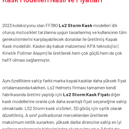
2023 koleksiyonu olan FF380
Ls2 Storm Kask
modelleri dik
oturuş motosiklet tarzlarına uygun tasarlanmış ve kullanıcının tüm
gereksinimlerini karşılayabilecek donatılar ile üretilmiş Kapalı
Kask modelidir. Kaskın dış kabuk malzemesi KPA teknolojisi (
Kinetik Polimer Alaşım) ile üretilerek hem çok güçlü hem de çok
hafif olması sağlanmıştır.
Aynı özelliklere sahip farklı marka kapalı kasklar daha yüksek fiyat
ortalamasında kalırken, Ls2 Helmets firması tamamen kendi
fabrikasında üretimi yaptığı için
Ls2 Storm Kask Fiyatı
diğer
kask modellerine oranla çok daha avantajlı fiyat seçeneğine sahip
olmaktadır. LS2 Storm kask vizörleri, 3D görüş için optik olarak
düzeltilmiş, A sınıf polikarbonat merceklerden üretilerek
maksimum netlik sunarken, yüksek darbe direncine sahip en iyi
polimer malzemenin birleşiminden oluşturulmuştur. 2 farklı dış