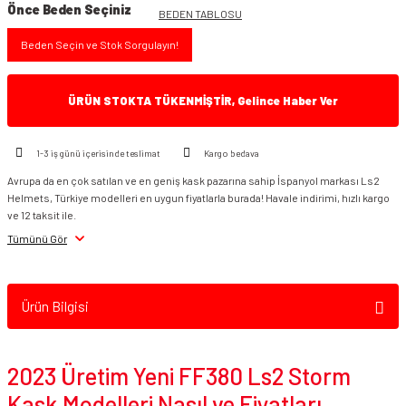
Önce Beden Seçiniz
BEDEN TABLOSU
Beden Seçin ve Stok Sorgulayın!
ÜRÜN STOKTA TÜKENMİŞTİR, Gelince Haber Ver
1-3 iş günü içerisinde teslimat
Kargo bedava
Avrupa da en çok satılan ve en geniş kask pazarına sahip İspanyol markası Ls2
Helmets, Türkiye modelleri en uygun fiyatlarla burada! Havale indirimi, hızlı kargo
ve 12 taksit ile.
Tümünü Gör
Ürün Bilgisi
2023 Üretim Yeni FF380 Ls2 Storm
Kask Modelleri Nasıl ve Fiyatları