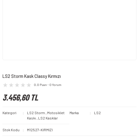
LS2 Storm Kask Classy Kırmızı
0.0 Puan - 0 Yorum
3.456,60 TL
Kategori
LS2 Storm
,
Motosiklet
Marka
LS2
Kaskı
,
LS2 Kasklar
Stok Kodu
M12527-KIRMIZI